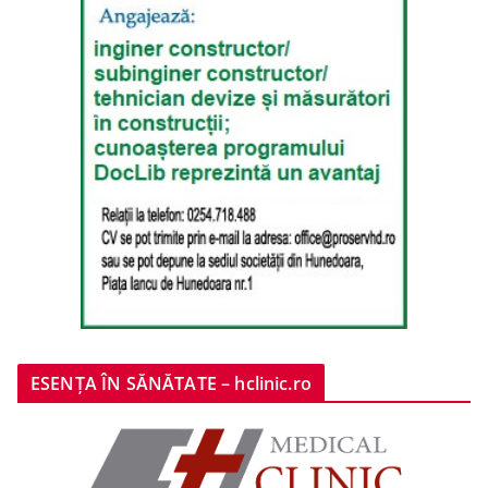
ESENȚA ÎN SĂNĂTATE – hclinic.ro