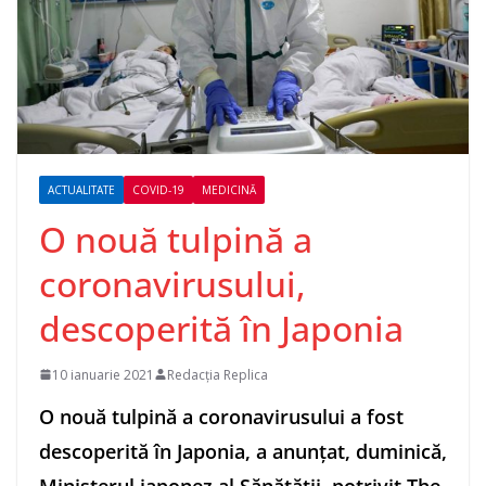
ACTUALITATE
COVID-19
MEDICINĂ
O nouă tulpină a
coronavirusului,
descoperită în Japonia
10 ianuarie 2021
Redacția Replica
O nouă tulpină a coronavirusului a fost
descoperită în Japonia, a anunţat, duminică,
Ministerul japonez al Sănătăţii, potrivit The