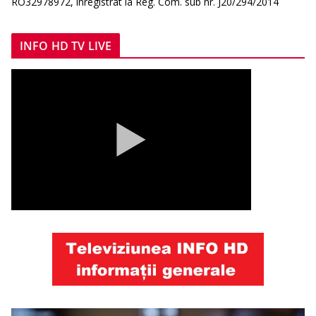
RO32978972, înregistrat la Reg. Com. sub nr. J20/294/2014
INFO HD TV LIVE