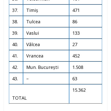
37.
Timiș
471
38.
Tulcea
86
39.
Vaslui
133
40.
Vâlcea
27
41.
Vrancea
452
42.
Mun. București
1.508
43.
–
63
15.362
TOTAL