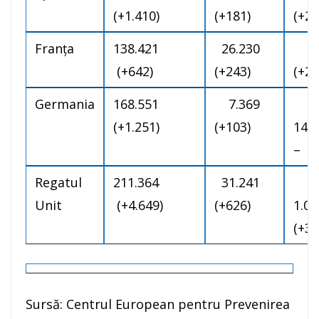
(+1.410)
(+181)
(+2.
Franţa
138.421
26.230
5
(+642)
(+243)
(+25
Germania
168.551
7.369
(+1.251)
(+103)
14
–
Regatul
211.364
31.241
Unit
(+4.649)
(+626)
1.
(+3)
Sursă: Centrul European pentru Prevenirea