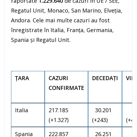
raportate
1.229.640
de cazuri în UE / SEE,
Regatul Unit, Monaco, San Marino, Elveția,
Andora. Cele mai multe cazuri au fost
înregistrate în Italia, Franţa, Germania,
Spania și Regatul Unit.
ŢARA
CAZURI
DECEDAȚI
VIN
CONFIRMATE
Italia
217.185
30.201
10
(+1.327)
(+243)
(+4.
Spania
222.857
26.251
13