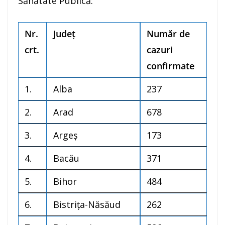
Sănătate Publică:
Nr.
Jude
ț
Număr de
crt.
cazuri
confirmate
1.
Alba
237
2.
Arad
678
3.
Argeș
173
4.
Bacău
371
5.
Bihor
484
6.
Bistrița-Năsăud
262