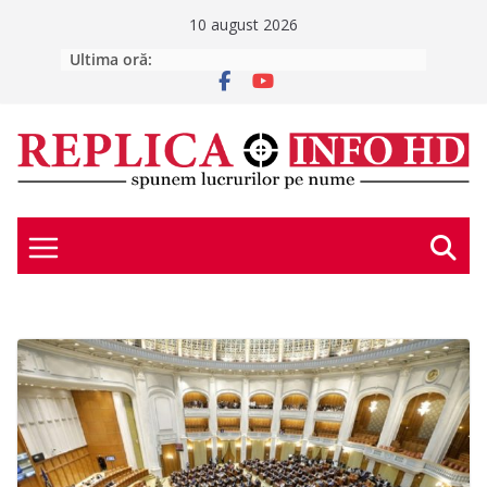
Skip
10 august 2026
to
Ultima oră:
UPDATE: Bărbatul dispărut a fost
găsit. L-AȚI VĂZUT? Un bărbat este
content
căutat după ce a plecat de acasă
vineri, 7 august
SCHIMBAREA LA FAȚĂ
SĂPTĂMÂNA ASTRALĂ – 10 – 16
august 2026
E scris în stele – duminică, 9 august
2026
E scris în stele – luni, 10 august 2026