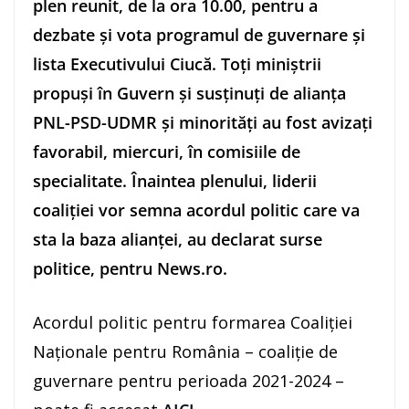
plen reunit, de la ora 10.00, pentru a
dezbate şi vota programul de guvernare şi
lista Executivului Ciucă. Toţi miniştrii
propuşi în Guvern şi susţinuţi de alianţa
PNL-PSD-UDMR şi minorităţi au fost avizaţi
favorabil, miercuri, în comisiile de
specialitate. Înaintea plenului, liderii
coaliţiei vor semna acordul politic care va
sta la baza alianţei, au declarat surse
politice, pentru News.ro.
Acordul politic pentru formarea Coaliţiei
Naţionale pentru România – coaliţie de
guvernare pentru perioada 2021-2024 –