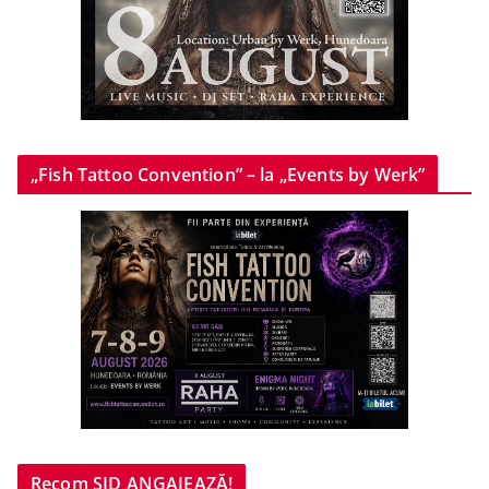
„Fish Tattoo Convention” – la „Events by Werk”
Recom SID ANGAJEAZĂ!