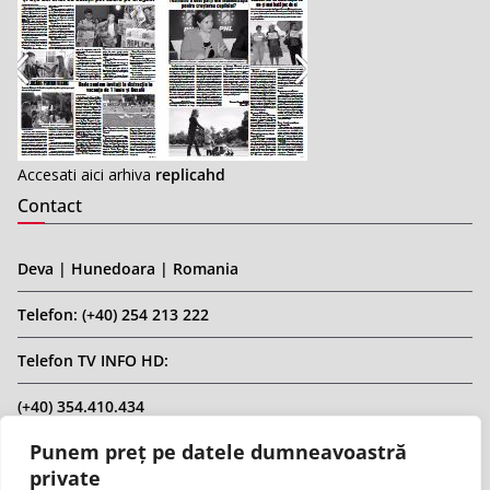
Accesati aici arhiva
replicahd
Contact
Deva | Hunedoara | Romania
Telefon: (+40) 254 213 222
Telefon TV INFO HD:
(+40) 354.410.434
Punem preț pe datele dumneavoastră
Email: infohd20@gmail.com
private