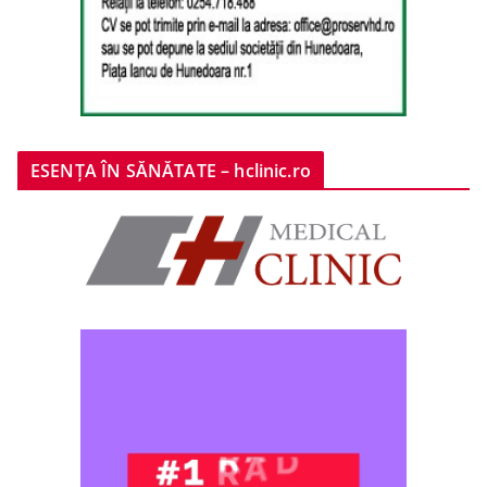
ESENȚA ÎN SĂNĂTATE – hclinic.ro