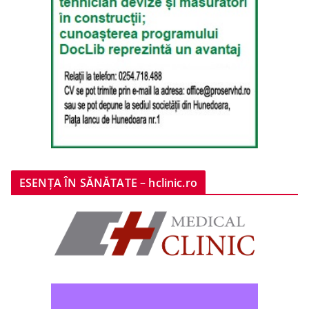
ESENȚA ÎN SĂNĂTATE – hclinic.ro