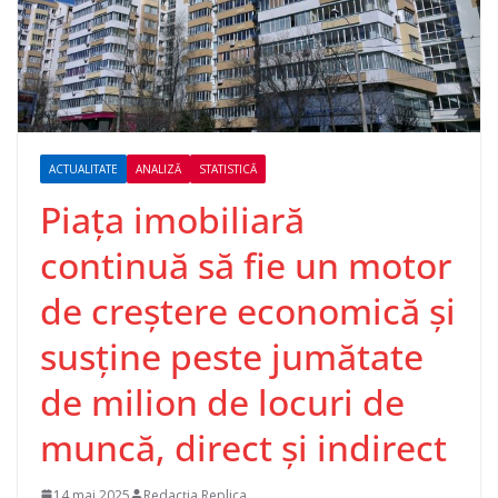
ACTUALITATE
ANALIZĂ
STATISTICĂ
Piața imobiliară
continuă să fie un motor
de creștere economică și
susține peste jumătate
de milion de locuri de
muncă, direct și indirect
14 mai 2025
Redacția Replica