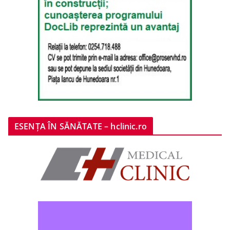
ESENȚA ÎN SĂNĂTATE – hclinic.ro