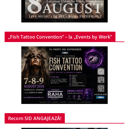
„Fish Tattoo Convention” – la „Events by Werk”
Recom SID ANGAJEAZĂ!