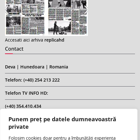
Accesati aici arhiva
replicahd
Contact
Deva | Hunedoara | Romania
Telefon: (+40) 254 213 222
Telefon TV INFO HD:
(+40) 354.410.434
Punem preț pe datele dumneavoastră
Email: infohd20@gmail.com
private
Website: www.replicahd.ro
Folosim cookies doar pentru a îmbunătăți experiența