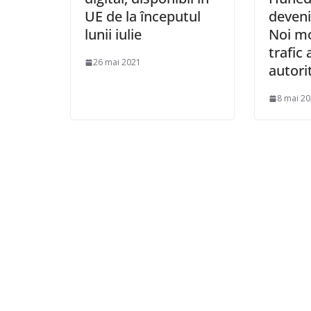
UE de la începutul
deveni
lunii iulie
Noi mo
trafic
26 mai 2021
autori
8 mai 2