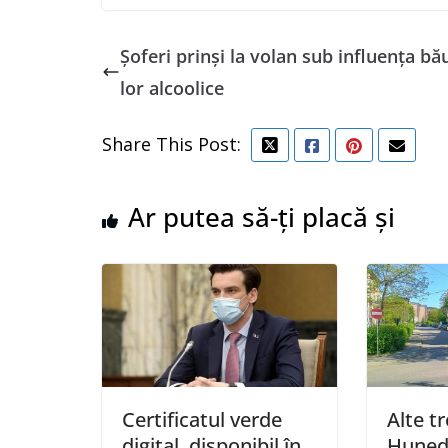
Șoferi prinși la volan sub influența bă
lor alcoolice
Share This Post:
Ar putea să-ți placă și
Certificatul verde
Alte tr
digital, disponibil în
Huned