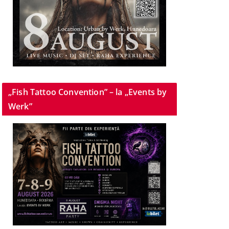
„Fish Tattoo Convention” – la „Events by
Werk”