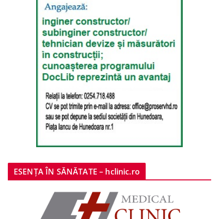
ESENȚA ÎN SĂNĂTATE – hclinic.ro