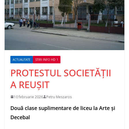
ACTUALITATE
STIRI INFO HD 1
PROTESTUL SOCIETĂȚII
A REUȘIT
10 februarie 2026
Petru Meszaros
Două clase suplimentare de liceu la Arte și
Decebal