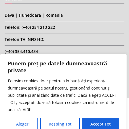
Deva | Hunedoara | Romania
Telefon: (+40) 254 213 222
Telefon TV INFO HD:
(+40) 354.410.434
Punem preț pe datele dumneavoastră
Email: infohd20@gmail.com
private
Website: www.replicahd.ro
Folosim cookies doar pentru a îmbunătăți experiența
dumneavoastră pe saitul nostru, gestionând conținut și
publicitate și analizând date de trafic. Dacă alegeți ACCEPT
TOT, acceptați doar să folosim cookies ca instrument de
analiză. Atât!
Copyright © REPLICA & INFO HD TV. Toate drepturile rezervate.
Interzisă preluarea de conținut fără specificarea sursei.
Alegeri
Resping Tot
Accept Tot