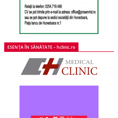
ESENȚA ÎN SĂNĂTATE – hclinic.ro