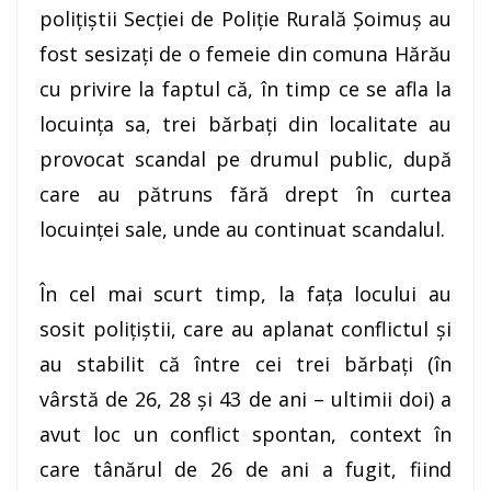
polițiștii Secției de Poliție Rurală Șoimuș au
fost sesizați de o femeie din comuna Hărău
cu privire la faptul că, în timp ce se afla la
locuința sa, trei bărbaţi din localitate au
provocat scandal pe drumul public, după
care au pătruns fără drept în curtea
locuinței sale, unde au continuat scandalul.
În cel mai scurt timp, la faţa locului au
sosit poliţiştii, care au aplanat conflictul şi
au stabilit că între cei trei bărbaţi (în
vârstă de 26, 28 şi 43 de ani – ultimii doi) a
avut loc un conflict spontan, context în
care tânărul de 26 de ani a fugit, fiind