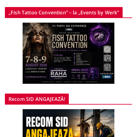
„Fish Tattoo Convention” – la „Events by Werk”
Recom SID ANGAJEAZĂ!