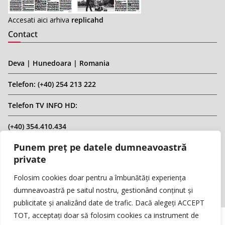
Accesati aici arhiva
replicahd
Contact
Deva | Hunedoara | Romania
Telefon: (+40) 254 213 222
Telefon TV INFO HD:
(+40) 354.410.434
Punem preț pe datele dumneavoastră
Email: infohd20@gmail.com
private
Website: www.replicahd.ro
Folosim cookies doar pentru a îmbunătăți experiența
dumneavoastră pe saitul nostru, gestionând conținut și
publicitate și analizând date de trafic. Dacă alegeți ACCEPT
TOT, acceptați doar să folosim cookies ca instrument de