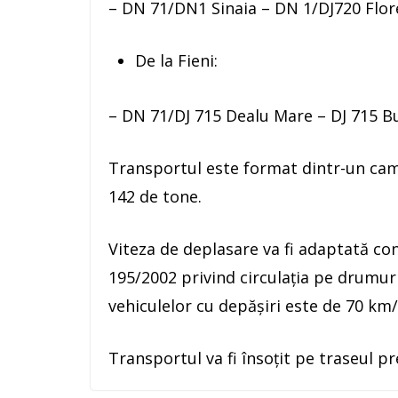
– DN 71/DN1 Sinaia – DN 1/DJ720 Flor
De la Fieni:
– DN 71/DJ 715 Dealu Mare – DJ 715 B
Transportul este format dintr-un cam
142 de tone.
Viteza de deplasare va fi adaptată con
195/2002 privind circulația pe drumur
vehiculelor cu depășiri este de 70 km/
Transportul va fi însoțit pe traseul pr