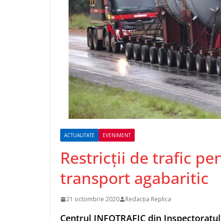
ACTUALITATE
EVENIMENT
Restricții de trafic p
transport agabaritic
21 octombrie 2020
Redacția Replica
Centrul INFOTRAFIC din Inspectoratul