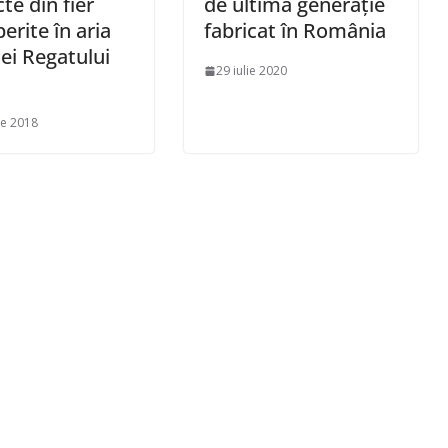
te din fier
de ultimă generație
erite în aria
fabricat în România
lei Regatului
29 iulie 2020
ie 2018