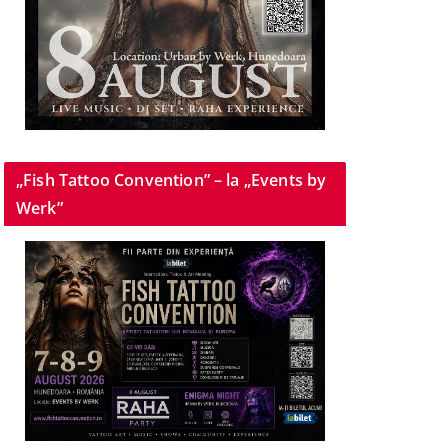
„Fish Tattoo Convention” – la „Events by
Werk”