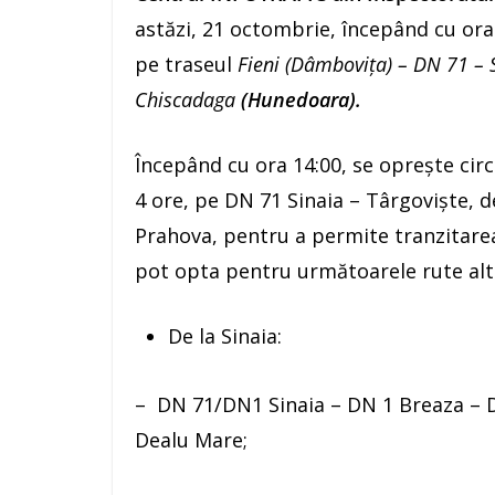
astăzi, 21 octombrie, începând cu ora
pe traseul
Fieni (Dâmbovița) – DN 71 – S
Chiscadaga
(Hunedoara).
Începând cu ora 14:00, se oprește cir
4 ore, pe DN 71 Sinaia – Târgoviște, de
Prahova, pentru a permite tranzitarea
pot opta pentru următoarele rute alte
De la Sinaia:
– DN 71/DN1 Sinaia – DN 1 Breaza – 
Dealu Mare;