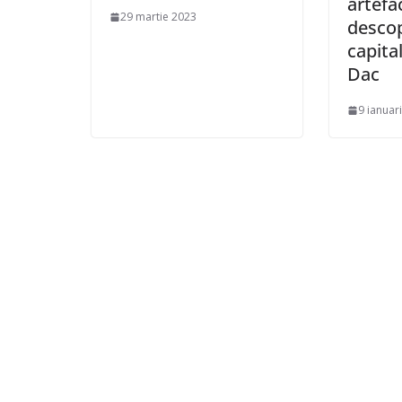
artefac
29 martie 2023
descop
capita
Dac
9 ianuar