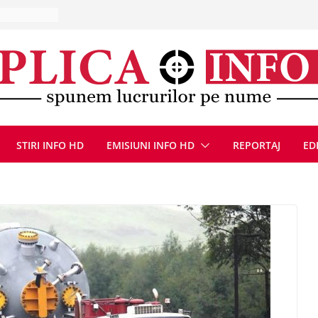
la Uricani.
rcerați
 parapet
viață din
eună cu
CANĂ!
ICE DIN
STIRI INFO HD
EMISIUNI INFO HD
REPORTAJ
ED