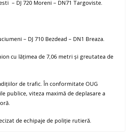
esti – DJ 720 Moreni – DN71 Targoviste.
uciumeni – DJ 710 Bezdead – DN1 Breaza.
ion cu lățimea de 7,06 metri și greutatea de
dițiilor de trafic. În conformitate OUG
ile publice, viteza maximă de deplasare a
oră.
ecizat de echipaje de poliție rutieră.