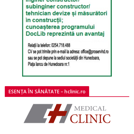
ESENȚA ÎN SĂNĂTATE – hclinic.ro