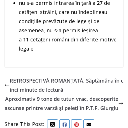
nu s-a permis intrarea în ţară a
27
de
cetăţeni străini, care nu îndeplineau
condiţiile prevăzute de lege şi de
asemenea, nu s-a permis ieşirea
a
11
cetăţeni români din diferite motive
legale.
RETROSPECTIVĂ ROMANȚATĂ. Săptămâna în c
inci minute de lectură
Aproximativ 9 tone de tutun vrac, descoperite
ascunse printre varză şi peleţi în P.T.F. Giurgiu
Share This Post: