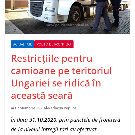
ACTUALITATE
POLIȚIA DE FRONTIERĂ
Restricţiile pentru
camioane pe teritoriul
Ungariei se ridică în
această seară
1 noiembrie 2020
Redacția Replica
În data 31
.10.2020
, prin punctele de frontieră
de la nivelul întregii ţări au efectuat