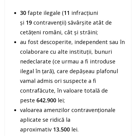
30
fapte ilegale (
11
infracţiuni
şi
19
contravenţii) săvârşite atât de
cetăţeni români, cât şi străini;
au fost descoperite, independent sau în
colaborare cu alte instituţii, bunuri
nedeclarate (ce urmau a fi introduse
ilegal în ţară), care depăşeau plafonul
vamal admis ori suspecte a fi
contrafăcute, în valoare totală de
peste
642.900
lei;
valoarea amenzilor contravenţionale
aplicate se ridică la
aproximativ
13.500
lei.