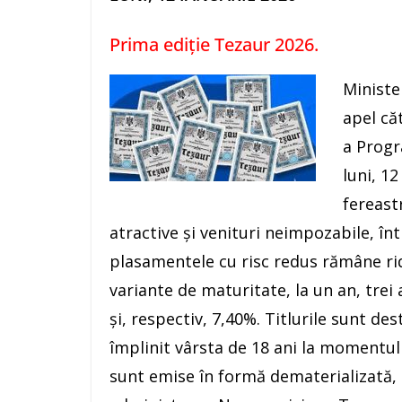
Prima ediție Tezaur 2026.
Ministe
apel că
a Progr
luni, 12
fereast
atractive și venituri neimpozabile, în
plasamentele cu risc redus rămâne ri
variante de maturitate, la un an, trei 
și, respectiv, 7,40%. Titlurile sunt de
împlinit vârsta de 18 ani la momentul 
sunt emise în formă dematerializată, c