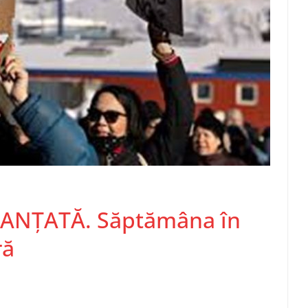
ANȚATĂ. Săptămâna în
ră