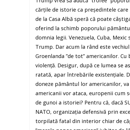
Trump vrea să aducă ”trofee” poporul
cărțile de istorie ca președintele car
de la Casa Albă speră că poate câștiga
oferind la schimb poporului pământuri 
domnia legii. Venezuela, Cuba, Mexic s
Trump. Dar acum la rând este vechiu
Groenlanda ”de tot” americanilor. Cu
violență. Desigur, după ce lumea se a
ratată, apar întrebările existențiale
doneze pământul lor americanilor, va
americanii vor ataca, europenii cum 
de gunoi a istoriei? Pentru că, dacă 
NATO, organizația defensivă prin exce
torpilată fatal din interior chiar de c