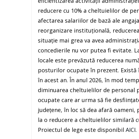
eficientizarea activității administrație
reducere cu 10% a cheltuielilor de per
afectarea salariilor de bază ale angaj
reorganizare instituțională, reducere
situație mai grea va avea administrați
concedierile nu vor putea fi evitate. L
locale este prevăzută reducerea numă
posturilor ocupate în prezent. Există 
în acest an. În anul 2026, în mod temp
diminuarea cheltuielilor de personal p
ocupate care ar urma să fie desființate
județene, în loc să dea afară oameni,
la o reducere a cheltuielilor similară 
Proiectul de lege este disponibil
AICI
.