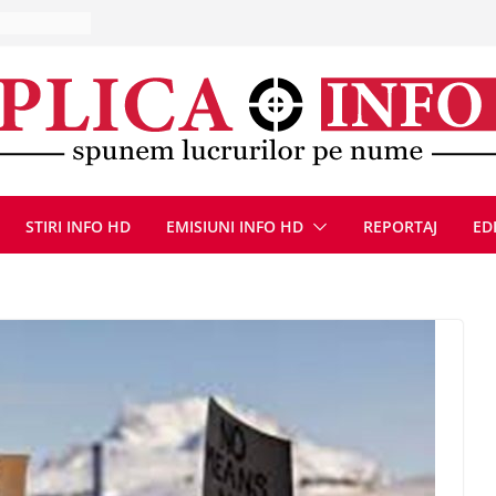
la Uricani.
rcerați
 parapet
viață din
eună cu
CANĂ!
ICE DIN
STIRI INFO HD
EMISIUNI INFO HD
REPORTAJ
ED