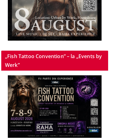
„Fish Tattoo Convention” – la „Events by
Werk”