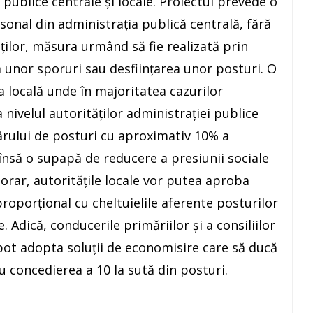
i publice centrale și locale. Proiectul prevede o
sonal din administrația publică centrală, fără
aților, măsura urmând să fie realizată prin
a unor sporuri sau desființarea unor posturi. O
a locală unde în majoritatea cazurilor
a nivelul autorităților administrației publice
rului de posturi cu aproximativ 10% a
însă o supapă de reducere a presiunii sociale
orar, autoritățile locale vor putea aproba
roporțional cu cheltuielile aferente posturilor
. Adică, conducerile primăriilor și a consiliilor
 pot adopta soluții de economisire care să ducă
cu concedierea a 10 la sută din posturi.