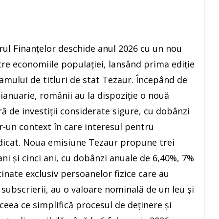
rul Finanțelor deschide anul 2026 cu un nou
tre economiile populației, lansând prima ediție
amului de titluri de stat Tezaur. Începând de
 ianuarie, românii au la dispoziție o nouă
ră de investiții considerate sigure, cu dobânzi
tr-un context în care interesul pentru
dicat. Noua emisiune Tezaur propune trei
ani și cinci ani, cu dobânzi anuale de 6,40%, 7%
stinate exclusiv persoanelor fizice care au
subscrierii, au o valoare nominală de un leu și
eea ce simplifică procesul de deținere și