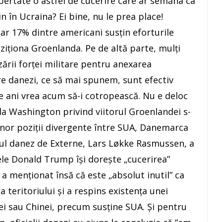
bertate o astfel de cucerire care ar semăna ca
n în Ucraina? Ei bine, nu le prea place!
ar 17% dintre americani susțin eforturile
iționa Groenlanda. Pe de altă parte, mulți
zării forței militare pentru anexarea
e danezi, ce să mai spunem, sunt efectiv
de ani vrea acum să-i cotropească. Nu e deloc
 la Washington privind viitorul Groenlandei s-
unor poziții divergente între SUA, Danemarca
trul danez de Externe, Lars Løkke Rasmussen, a
ele Donald Trump își dorește „cucerirea”
a menționat însă că este „absolut inutil” ca
 teritoriului și a respins existența unei
ei sau Chinei, precum susține SUA. Și pentru