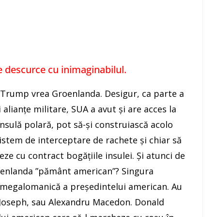
e descurce cu inimaginabilul.
Trump vrea Groenlanda. Desigur, ca parte a
 alianțe militare, SUA a avut și are acces la
nsulă polară, pot să-și construiască acolo
istem de interceptare de rachete și chiar să
eze cu contract bogățiile insulei. Și atunci de
oenlanda ”pământ american”? Singura
ra megalomanică a președintelui american. Au
nz Joseph, sau Alexandru Macedon. Donald