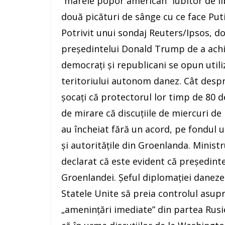
”marele popor american” iubitor de li
două picături de sânge cu ce face Puti
Potrivit unui sondaj Reuters/Ipsos, do
președintelui Donald Trump de a achiz
democrați și republicani se opun utili
teritoriului autonom danez. Cât despr
șocați că protectorul lor timp de 80 
de mirare că discuțiile de miercuri de
au încheiat fără un acord, pe fondul 
și autoritățile din Groenlanda. Minis
declarat că este evident că președint
Groenlandei. Șeful diplomației daneze 
Statele Unite să preia controlul asupra
„amenințări imediate” din partea Rusi