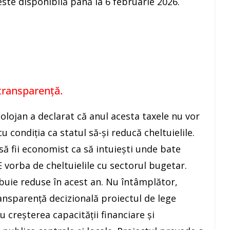
te disponibilă până la 6 februarie 2026.
transparență.
olojan a declarat că anul acesta taxele nu vor
u condiția ca statul să-și reducă cheltuielile.
să fii economist ca să intuiești unde bate
E vorba de cheltuielile cu sectorul bugetar.
buie reduse în acest an. Nu întâmplător,
ransparență decizională proiectul de lege
 creșterea capacității financiare și