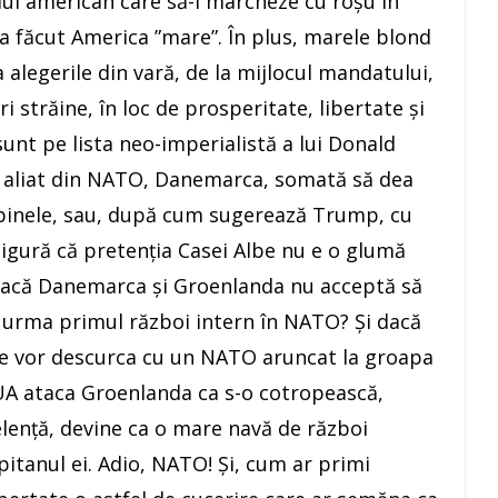
ui american care să-l marcheze cu roșu în
e a făcut America ”mare”. În plus, marele blond
 alegerile din vară, de la mijlocul mandatului,
străine, în loc de prosperitate, libertate și
unt pe lista neo-imperialistă a lui Donald
l aliat din NATO, Danemarca, somată să dea
 binele, sau, după cum sugerează Trump, cu
sigură că pretenția Casei Albe nu e o glumă
. Dacă Danemarca și Groenlanda nu acceptă să
 urma primul război intern în NATO? Și dacă
se vor descurca cu un NATO aruncat la groapa
SUA ataca Groenlanda ca s-o cotropească,
lență, devine ca o mare navă de război
ăpitanul ei. Adio, NATO! Și, cum ar primi