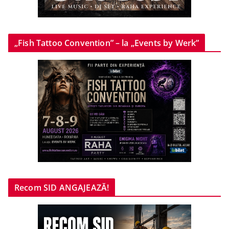
„Fish Tattoo Convention” – la „Events by Werk”
Recom SID ANGAJEAZĂ!