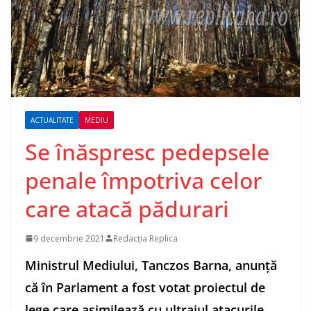
ACTUALITATE
MEDIU
Se înăspresc pedepsele
penale împotriva celor
care atacă pădurari
9 decembrie 2021
Redacția Replica
Ministrul Mediului, Tanczos Barna, anunţă
că în Parlament a fost votat proiectul de
lege care asimilează cu ultrajul atacurile