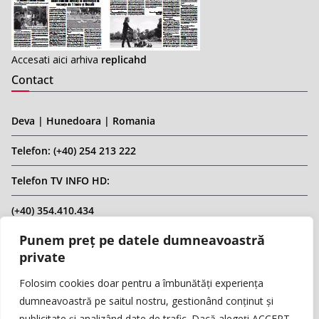
Accesati aici arhiva
replicahd
Contact
Deva | Hunedoara | Romania
Telefon: (+40) 254 213 222
Telefon TV INFO HD:
(+40) 354.410.434
Punem preț pe datele dumneavoastră
Email: infohd20@gmail.com
private
Website: www.replicahd.ro
Folosim cookies doar pentru a îmbunătăți experiența
dumneavoastră pe saitul nostru, gestionând conținut și
publicitate și analizând date de trafic. Dacă alegeți ACCEPT