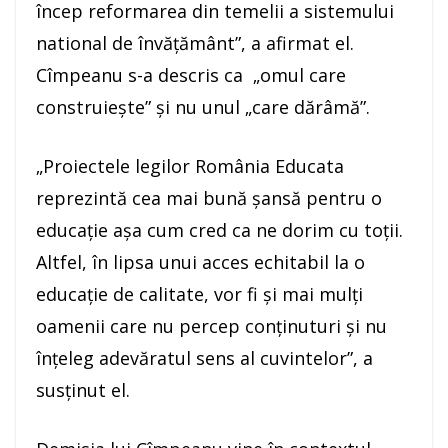
încep reformarea din temelii a sistemului
national de învăţământ”, a afirmat el.
Cîmpeanu s-a descris ca „omul care
construieşte” şi nu unul „care dărâmă”.
„Proiectele legilor România Educata
reprezintă cea mai bună şansă pentru o
educaţie aşa cum cred ca ne dorim cu toţii.
Altfel, în lipsa unui acces echitabil la o
educaţie de calitate, vor fi şi mai mulţi
oamenii care nu percep conţinuturi şi nu
înţeleg adevăratul sens al cuvintelor”, a
susţinut el.