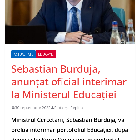
ACTUALITATE
EDUCAȚIE
Sebastian Burduja,
anunţat oficial interimar
la Ministerul Educaţiei
30 septembrie 2022
Redacția Replica
Ministrul Cerce
tării, Sebastian Burduja, va
prelua interimar portofoliul Educaţiei, după
demisia lui Sorin Cîmpeanu, în contextul