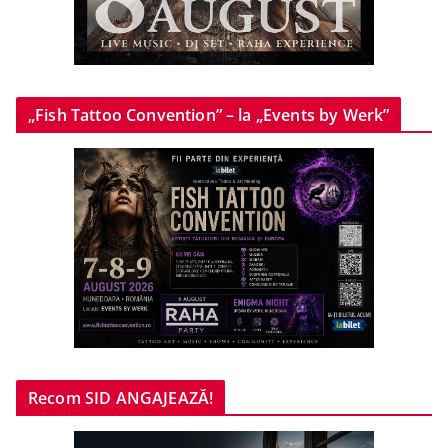
„Fish Tattoo Convention” – la „Events by Werk”
Recom SID ANGAJEAZĂ!