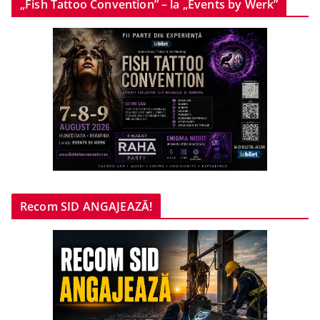
„Fish Tattoo Convention” – la „Events by Werk”
Recom SID ANGAJEAZĂ!