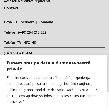
Accesati aici arhiva
replicahd
Contact
Deva | Hunedoara | Romania
Telefon: (+40) 254 213 222
Telefon TV INFO HD:
(+40) 354.410.434
Punem preț pe datele dumneavoastră
Email: infohd20@gmail.com
private
Website: www.replicahd.ro
Folosim cookies doar pentru a îmbunătăți experiența
dumneavoastră pe saitul nostru, gestionând conținut și
publicitate și analizând date de trafic. Dacă alegeți ACCEPT
TOT, acceptați doar să folosim cookies ca instrument de
analiză. Atât!
Copyright © REPLICA & INFO HD TV. Toate drepturile rezervate.