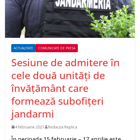
ACTUALITATE
COMUNICATE DE PRESĂ
Sesiune de admitere în
cele două unități de
învățământ care
formează subofițeri
jandarmi
4 februarie 2021
Redacția Replica
În perioada 15 februarie – 17 aprilie este