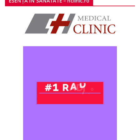
ESENȚA ÎN SĂNĂTATE – hclinic.ro