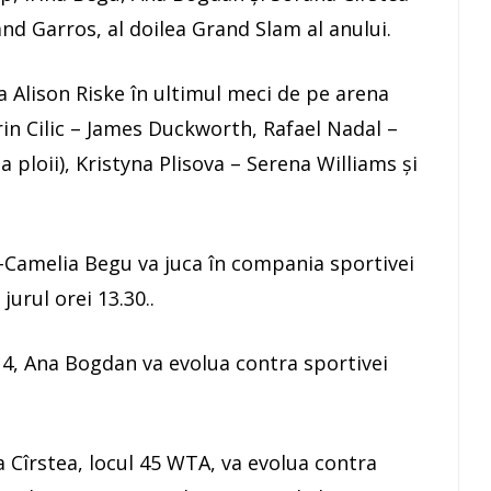
and Garros, al doilea Grand Slam al anului.
 Alison Riske în ultimul meci de pe arena
rin Cilic – James Duckworth, Rafael Nadal –
a ploii), Kristyna Plisova – Serena Williams şi
na-Camelia Begu va juca în compania sportivei
urul orei 13.30..
 4, Ana Bogdan va evolua contra sportivei
a Cîrstea, locul 45 WTA, va evolua contra