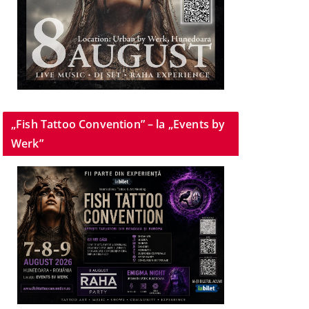
„Fish Tattoo Convention” – la „Events by
Werk”