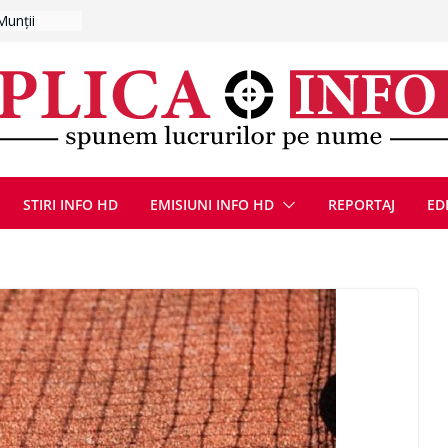
 pe traseu
ugust 2026
at cu un
Bărbatul a
i/ Bărbat
negociere cu
nțat un
ațe
scopere Evul
rei
STIRI INFO HD
EMISIUNI INFO HD
REPORTAJ
ED
 luna