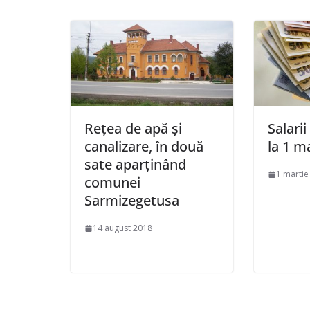
Rețea de apă și
Salari
canalizare, în două
la 1 m
sate aparținând
1 martie
comunei
Sarmizegetusa
14 august 2018