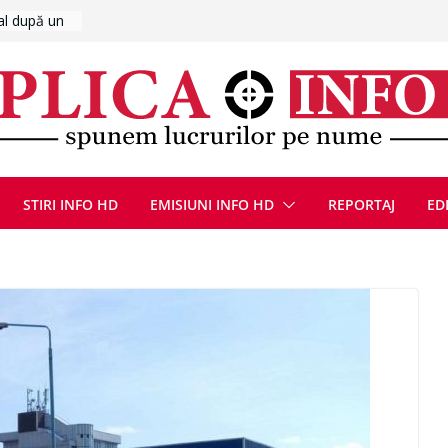
UMNEZEU
 august
ie, reunite
pozionul
, la cea de-
ute de
jin în
STIRI INFO HD
EMISIUNI INFO HD
REPORTAJ
ED
oliției
ulie 2026