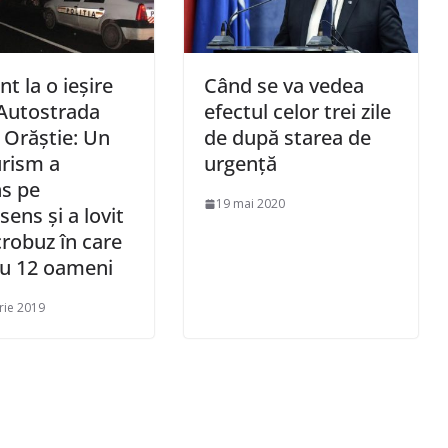
t la o ieşire
Când se va vedea
Autostrada
efectul celor trei zile
– Orăştie: Un
de după starea de
rism a
urgență
s pe
19 mai 2020
sens şi a lovit
robuz în care
au 12 oameni
rie 2019