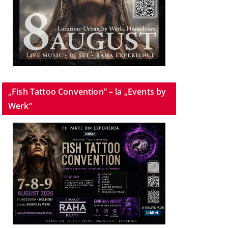
„Fish Tattoo Convention” – la „Events by
Werk”