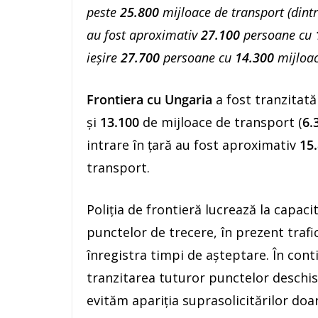
peste
25.800
mijloace de transport (dint
au fost aproximativ
27.100
persoane cu
ieşire
27.700
persoane cu
14.300
mijloac
Frontiera cu Ungaria
a fost tranzitat
şi
13.100
de mijloace de transport (
6.
intrare în ţară au fost aproximativ
15
transport.
Poliția de frontieră lucrează la capa
punctelor de trecere, în prezent trafi
înregistra timpi de aşteptare. În con
tranzitarea tuturor punctelor deschise 
evităm apariţia suprasolicitărilor doa