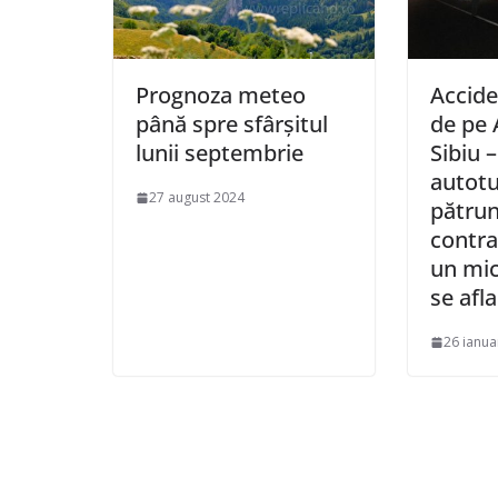
Prognoza meteo
Acciden
până spre sfârșitul
de pe 
lunii septembrie
Sibiu 
autotu
27 august 2024
pătrun
contra
un mic
se afl
26 ianua