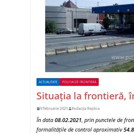
ACTUALITATE
POLIȚIA DE FRONTIERĂ
Situaţia la frontieră, 
9 februarie 2021
Redacția Replica
În data
08.02.2021
, prin punctele de fron
formalitățile de control aproximativ
54.