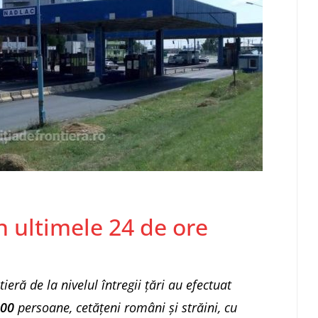
în ultimele 24 de ore
tieră de la nivelul întregii ţări au efectuat
800
persoane, cetățeni români și străini, cu