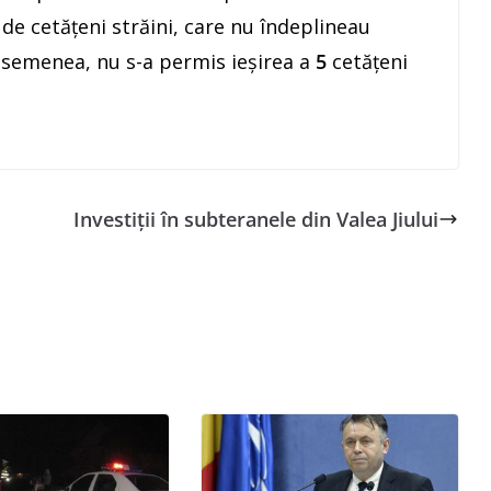
de cetăţeni străini, care nu îndeplineau
 asemenea, nu s-a permis ieşirea a
5
cetăţeni
Investiții în subteranele din Valea Jiului