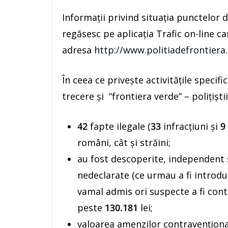
Informaţii privind situaţia punctelor d
regăsesc pe aplicaţia Trafic on-line ca
adresa
http://www.politiadefrontiera.
În ceea ce priveşte activităţile speci
trecere şi “frontiera verde” – poliţişti
42
fapte ilegale (
33
infracţiuni şi
9
români, cât şi străini;
au fost descoperite, independent s
nedeclarate (ce urmau a fi introdus
vamal admis ori suspecte a fi cont
peste
130.181
lei;
valoarea amenzilor contravenţional