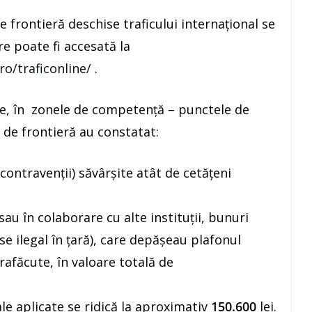
e frontieră deschise traficului internaţional se
re poate fi accesată la
ro/traficonline/
.
fice, în zonele de competenţă – punctele de
i de frontieră au constatat:
contravenţii) săvârşite atât de cetăţeni
au în colaborare cu alte instituţii, bunuri
e ilegal în ţară), care depăşeau plafonul
rafăcute, în valoare totală de
e aplicate se ridică la aproximativ
150.600
lei.