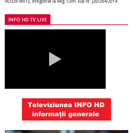
RO32978972, înregistrat la Reg. Com. sub nr. J20/294/2014
INFO HD TV LIVE