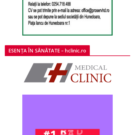
ESENȚA ÎN SĂNĂTATE – hclinic.ro