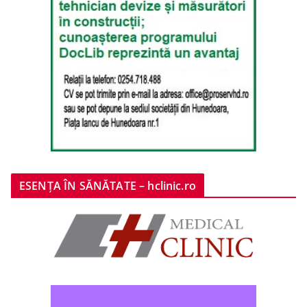
ESENȚA ÎN SĂNĂTATE – hclinic.ro