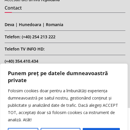
Contact
Deva | Hunedoara | Romania
Telefon: (+40) 254 213 222
Telefon TV INFO HD:
(+40) 354.410.434
Punem preț pe datele dumneavoastră
Email: infohd20@gmail.com
private
Website: www.replicahd.ro
Folosim cookies doar pentru a îmbunătăți experiența
dumneavoastră pe saitul nostru, gestionând conținut și
publicitate și analizând date de trafic. Dacă alegeți ACCEPT
TOT, acceptați doar să folosim cookies ca instrument de
analiză. Atât!
Copyright © REPLICA & INFO HD TV. Toate drepturile rezervate.