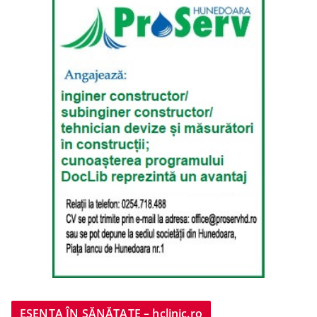
ESENȚA ÎN SĂNĂTATE – hclinic.ro