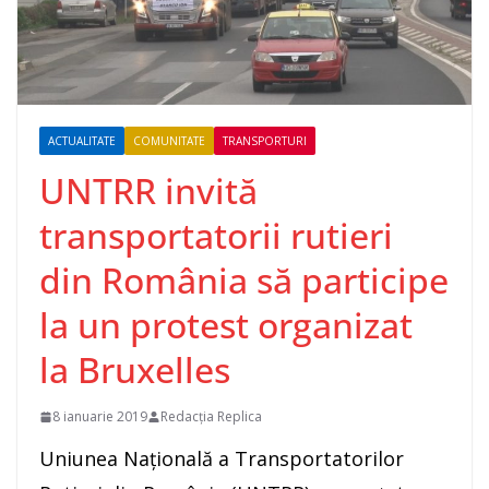
ACTUALITATE
COMUNITATE
TRANSPORTURI
UNTRR invită
transportatorii rutieri
din România să participe
la un protest organizat
la Bruxelles
8 ianuarie 2019
Redacția Replica
Uniunea Naţională a Transportatorilor