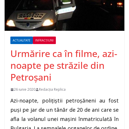
ACTUALITATE
INFRACȚIUNI
Urmărire ca în filme, azi-
noapte pe străzile din
Petroșani
26 iunie 2020
Redacția Replica
Azi-noapte, polițiștii petroșăneni au fost
puși pe jar de un tânăr de 20 de ani care se
afla la volanul unei mașini înmatriculată în
Bulgaria. La semnalele organelor de ordine,