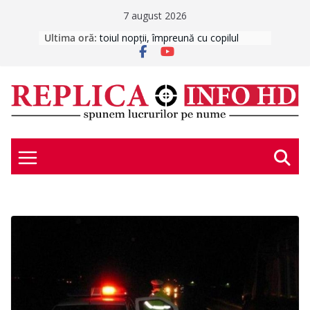
Skip
7 august 2026
to
 în toiul nopții, împreună cu copilul
Ultima oră:
ATENȚIE LA MESAJE CAPCANĂ!
content
CABINETE STOMATOLOGICE DIN
ȘCOLI
INCENDIU ÎN DEVA
FURTUNĂ VIOLENTĂ ÎN
HUNEDOARA