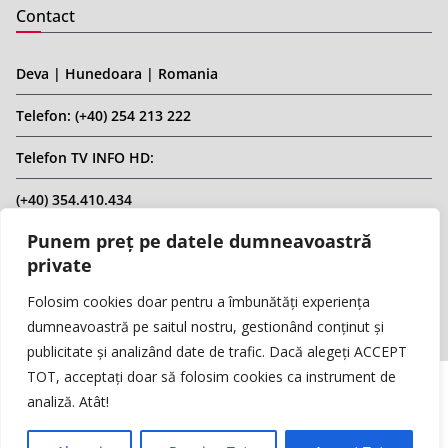
Contact
Deva | Hunedoara | Romania
Telefon: (+40) 254 213 222
Telefon TV INFO HD:
(+40) 354.410.434
Punem preț pe datele dumneavoastră
Email: infohd20@gmail.com
private
Website: www.replicahd.ro
Folosim cookies doar pentru a îmbunătăți experiența
dumneavoastră pe saitul nostru, gestionând conținut și
publicitate și analizând date de trafic. Dacă alegeți ACCEPT
TOT, acceptați doar să folosim cookies ca instrument de
analiză. Atât!
Copyright © REPLICA & INFO HD TV. Toate drepturile rezervate.
Interzisă preluarea de conținut fără specificarea sursei.