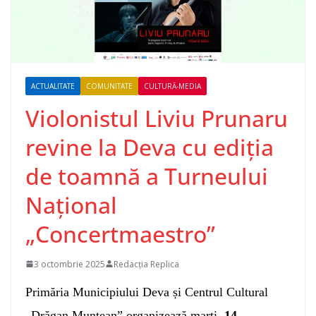
ACTUALITATE
COMUNITATE
CULTURĂ-MEDIA
Violonistul Liviu Prunaru
revine la Deva cu ediția
de toamnă a Turneului
Național
„Concertmaestro”
3 octombrie 2025
Redacția Replica
Primăria Municipiului Deva și Centrul Cultural
„Drăgan Muntean” organizează marți,
14