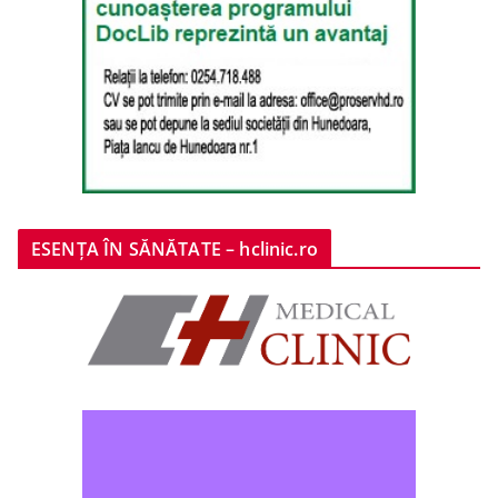
ESENȚA ÎN SĂNĂTATE – hclinic.ro