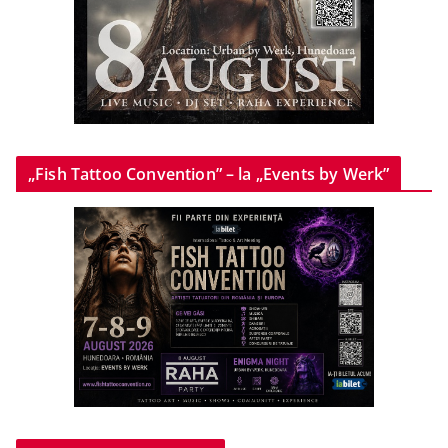
„Fish Tattoo Convention” – la „Events by Werk”