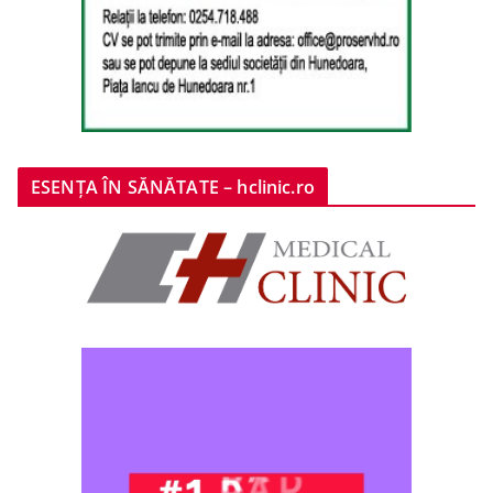
ESENȚA ÎN SĂNĂTATE – hclinic.ro