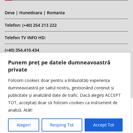
Deva | Hunedoara | Romania
Telefon: (+40) 254 213 222
Telefon TV INFO HD:
(+40) 354.410.434
Punem preț pe datele dumneavoastră
Email: infohd20@gmail.com
private
Website: www.replicahd.ro
Folosim cookies doar pentru a îmbunătăți experiența
dumneavoastră pe saitul nostru, gestionând conținut și
publicitate și analizând date de trafic. Dacă alegeți ACCEPT
TOT, acceptați doar să folosim cookies ca instrument de
analiză. Atât!
Copyright © REPLICA & INFO HD TV. Toate drepturile rezervate.
Interzisă preluarea de conținut fără specificarea sursei.
Alegeri
Resping Tot
Accept Tot