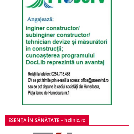
ESENȚA ÎN SĂNĂTATE – hclinic.ro