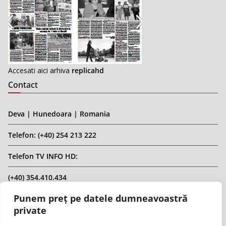
Accesati aici arhiva
replicahd
Contact
Deva | Hunedoara | Romania
Telefon: (+40) 254 213 222
Telefon TV INFO HD:
(+40) 354.410.434
Punem preț pe datele dumneavoastră
Email: infohd20@gmail.com
private