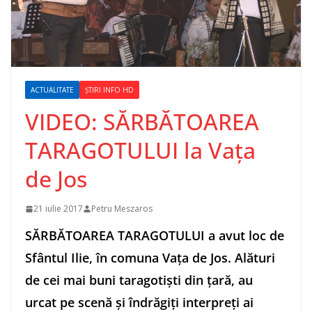
ACTUALITATE
ȘTIRI INFO HD
VIDEO: SĂRBĂTOAREA
TARAGOTULUI la Vața
de Jos
21 iulie 2017
Petru Meszaros
SĂRBĂTOAREA TARAGOTULUI a avut loc de
Sfântul Ilie, în comuna Vața de Jos. Alături
de cei mai buni taragotiști din țară, au
urcat pe scenă și îndrăgiți interpreți ai