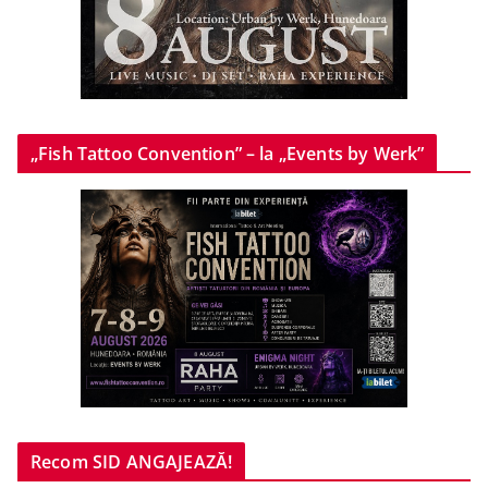
„Fish Tattoo Convention” – la „Events by Werk”
Recom SID ANGAJEAZĂ!