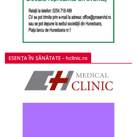
ESENȚA ÎN SĂNĂTATE – hclinic.ro