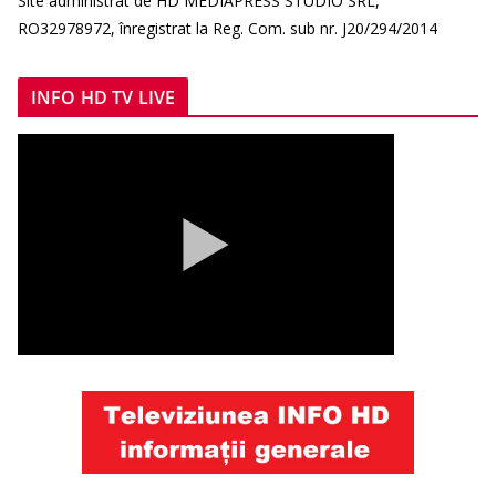
Site administrat de HD MEDIAPRESS STUDIO SRL,
RO32978972, înregistrat la Reg. Com. sub nr. J20/294/2014
INFO HD TV LIVE