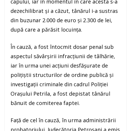
capului, iar în momentul în care acesta s-a
dezechilibrat și a căzut, tânărul i-a sustras
din buzunar 2.000 de euro și 2.300 de lei,
după care a părăsit locuința.
În cauză, a fost întocmit dosar penal sub
aspectul săvârșirii infracțiunii de tâlhărie,
iar în urma unei acțiuni desfășurate de
poliţiştii structurilor de ordine publică şi
investigaţii criminale din cadrul Poliției
Orașului Petrila, a fost depistat tânărul
bănuit de comiterea faptei.
Faţă de cel în cauză, în urma administrării
probatoriului, Judecătoria Petroșani a emis