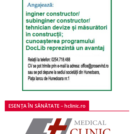
ESENȚA ÎN SĂNĂTATE – hclinic.ro