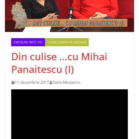
EMISIUNI INFO HD
HUNEDOARA FRUMOASĂ
Din culise …cu Mihai
Panaitescu (I)
11 decembrie 2017
Petru Meszaros