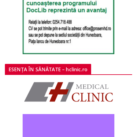
ESENȚA ÎN SĂNĂTATE – hclinic.ro