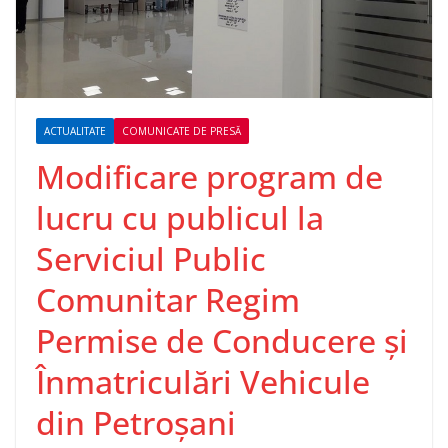
ACTUALITATE
COMUNICATE DE PRESĂ
Modificare program de
lucru cu publicul la
Serviciul Public
Comunitar Regim
Permise de Conducere şi
Înmatriculări Vehicule
din Petroșani