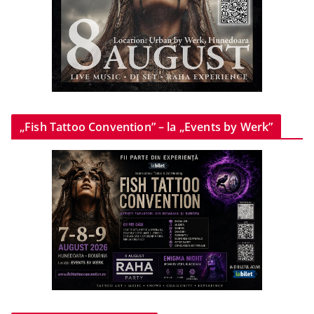
„Fish Tattoo Convention” – la „Events by Werk”