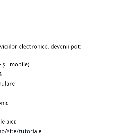
iciilor electronice, devenii pot:
 și imobile)
ă
mulare
onic
e aici:
p/site/tutoriale