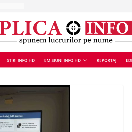
la Uricani.
rcerați
 parapet
viață din
eună cu
CANĂ!
ICE DIN
STIRI INFO HD
EMISIUNI INFO HD
REPORTAJ
ED