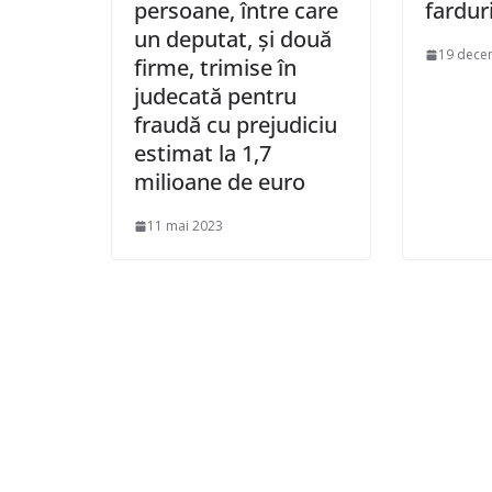
persoane, între care
fardur
un deputat, şi două
19 dece
firme, trimise în
judecată pentru
fraudă cu prejudiciu
estimat la 1,7
milioane de euro
11 mai 2023