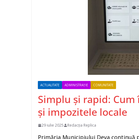
ACTUALITATE
ADMINISTRAȚIE
COMUNITATE
Simplu și rapid: Cum î
și impozitele locale
29 iulie 2025
Redacția Replica
Primăria Municipiului Deva continuă pr