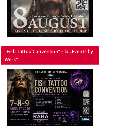
„Fish Tattoo Convention” – la „Events by
Werk”