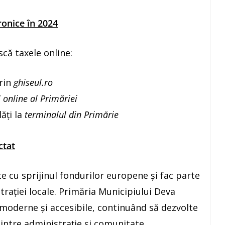
ronice în 2024
scă taxele online:
prin
ghiseul.ro
 online al Primăriei
ăți la
terminalul din Primărie
ctat
te cu sprijinul fondurilor europene și fac parte
trației locale. Primăria Municipiului Deva
e moderne și accesibile, continuând să dezvolte
 dintre administrație și comunitate.