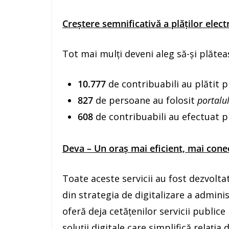
Creștere semnificativă a plăților elect
Tot mai mulți deveni aleg să-și plătea
10.777
de contribuabili au plătit 
827
de persoane au folosit
portalul
608
de contribuabili au efectuat pl
Deva – Un oraș mai eficient, mai cone
Toate aceste servicii au fost dezvolta
din strategia de digitalizare a adminis
oferă deja cetățenilor servicii public
soluții digitale care simplifică relația