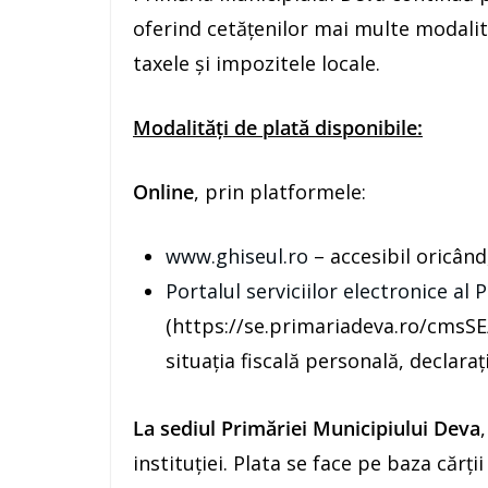
oferind cetățenilor mai multe modalită
taxele și impozitele locale.
Modalități de plată disponibile:
Online
, prin platformele:
www.ghiseul.ro
– accesibil oricând
Portalul serviciilor electronice al 
(https://se.primariadeva.ro/cmsSE/
situația fiscală personală, declarații
La sediul Primăriei Municipiului Deva
instituției. Plata se face pe baza cărți