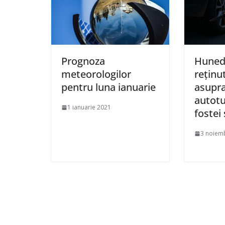
Prognoza
Huned
meteorologilor
reținu
pentru luna ianuarie
asupr
autotu
1 ianuarie 2021
fostei 
3 noiem