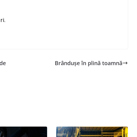
ri.
 de
Brândușe în plină toamnă