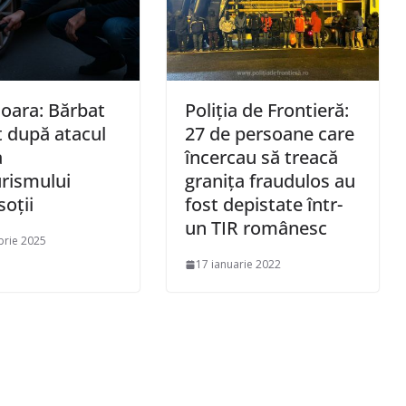
oara: Bărbat
Poliția de Frontieră:
t după atacul
27 de persoane care
a
încercau să treacă
rismului
granița fraudulos au
soții
fost depistate într-
un TIR românesc
brie 2025
17 ianuarie 2022