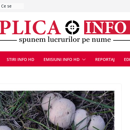
ă de
zat după ce
ugust 2026
at cu un
Bărbatul a
i/ Bărbat
negociere cu
nțat un
STIRI INFO HD
EMISIUNI INFO HD
REPORTAJ
ED
ațe
scopere Evul
rei
 luna