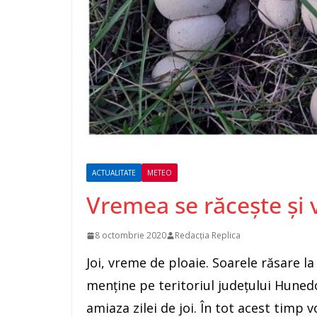
ACTUALITATE
METEO
Vremea se răcește și 
8 octombrie 2020
Redacția Replica
Joi, vreme de ploaie. Soarele răsare la
menține pe teritoriul județului Hunedo
amiaza zilei de joi. În tot acest timp