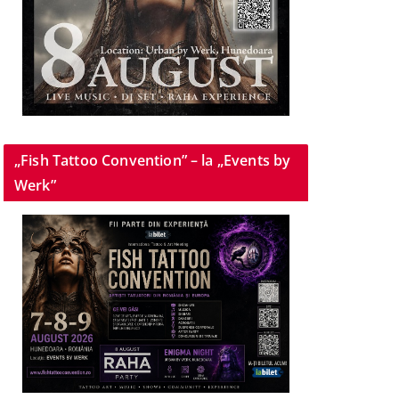
„Fish Tattoo Convention” – la „Events by
Werk”