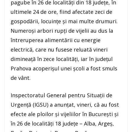
pagube în 26 de localităţi din 18 judeţe, în
ultimele 24 de ore, fiind afectate zeci de
gospodării, locuinţe şi mai multe drumuri.
Numeroşi arbori rupţi de vijelii au dus la
întreruperea alimentării cu energie
electrică, care nu fusese reluată vineri
dimineaţă în zece localităţi, iar în judeţul
Prahova acoperişul unei şcoli a fost smuls
de vânt.
Inspectoratul General pentru Situaţii de
Urgenţă (IGSU) a anunţat, vineri, că au fost
efecte ale ploilor şi vijeliilor în Bucureşti şi
în 26 de localităţi 18 judeţe – Alba, Argeş,