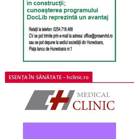
ESENȚA ÎN SĂNĂTATE – hclinic.ro