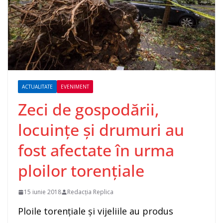
ACTUALITATE
EVENIMENT
Zeci de gospodării,
locuinţe şi drumuri au
fost afectate în urma
ploilor torenţiale
15 iunie 2018
Redacția Replica
Ploile torenţiale şi vijeliile au produs