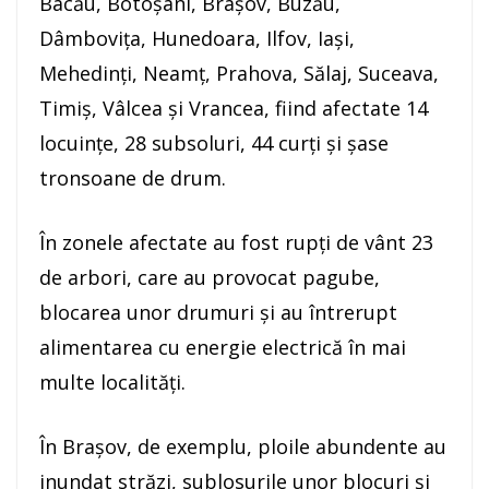
Bacău, Botoşani, Braşov, Buzău,
Dâmboviţa, Hunedoara, Ilfov, Iaşi,
Mehedinţi, Neamţ, Prahova, Sălaj, Suceava,
Timiş, Vâlcea şi Vrancea, fiind afectate 14
locuinţe, 28 subsoluri, 44 curţi şi şase
tronsoane de drum.
În zonele afectate au fost rupţi de vânt 23
de arbori, care au provocat pagube,
blocarea unor drumuri şi au întrerupt
alimentarea cu energie electrică în mai
multe localităţi.
În Braşov, de exemplu, ploile abundente au
inundat străzi, sublosurile unor blocuri şi