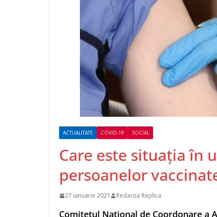
ACTUALITATE
COVID-19
SOCIAL
Care este situația în 
persoanelor vaccinat
27 ianuarie 2021
Redacția Replica
Comitetul Naţional de Coordonare a Ac