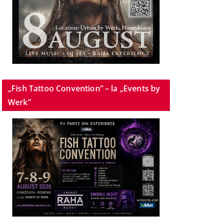
„Fish Tattoo Convention” – la „Events by
Werk”