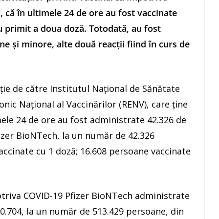
 că în ultimele 24 de ore au fost vaccinate
u primit a doua doză. Totodată, au fost
e şi minore, alte două reacţii fiind în curs de
ţie de către Institutul Naţional de Sănătate
ronic Naţional al Vaccinărilor (RENV), care ţine
imele 24 de ore au fost administrate 42.326 de
izer BioNTech, la un număr de 42.326
accinate cu 1 doză; 16.608 persoane vaccinate
triva COVID-19 Pfizer BioNTech administrate
0.704, la un număr de 513.429 persoane, din