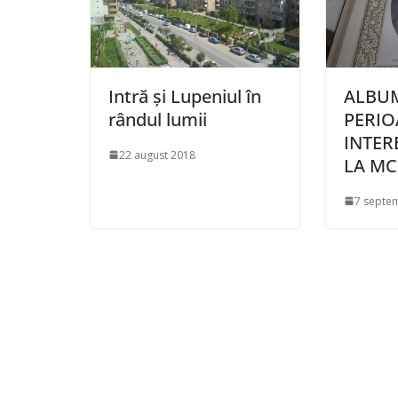
Intră și Lupeniul în
ALBUM
rândul lumii
PERI
INTER
22 august 2018
LA MC
7 septe