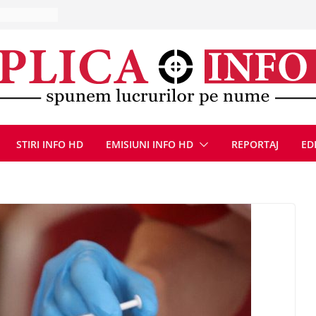
la Uricani.
rcerați
 parapet
viață din
eună cu
CANĂ!
ICE DIN
STIRI INFO HD
EMISIUNI INFO HD
REPORTAJ
ED