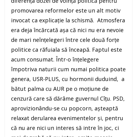
diferența dozei de voință politică pentru
promovarea reformelor este un alt motiv
invocat ca explicație la schismă. Atmosfera
era deja încărcată așa că nici nu era nevoie
de mari neînțelegeri între cele două forțe
politice ca răfuiala să înceapă. Faptul este
acum consumat. Într-o înțelegere
împotriva naturii cum numai politica poate
genera, USR-PLUS, cu hormonii duduind, a
bătut palma cu AUR pe o moțiune de
cenzură care să dărâme guvernul Cîțu. PSD,
aprovizionându-se cu popcorn, așteaptă
relaxat derularea evenimentelor și, pentru
că nu are nici un interes să intre în joc, ci