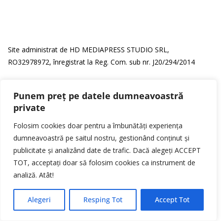
Site administrat de HD MEDIAPRESS STUDIO SRL,
RO32978972, înregistrat la Reg. Com. sub nr. J20/294/2014
INFO HD TV LIVE
Punem preț pe datele dumneavoastră
private
Folosim cookies doar pentru a îmbunătăți experiența
dumneavoastră pe saitul nostru, gestionând conținut și
publicitate și analizând date de trafic. Dacă alegeți ACCEPT
TOT, acceptați doar să folosim cookies ca instrument de
analiză. Atât!
Alegeri
Resping Tot
Accept Tot