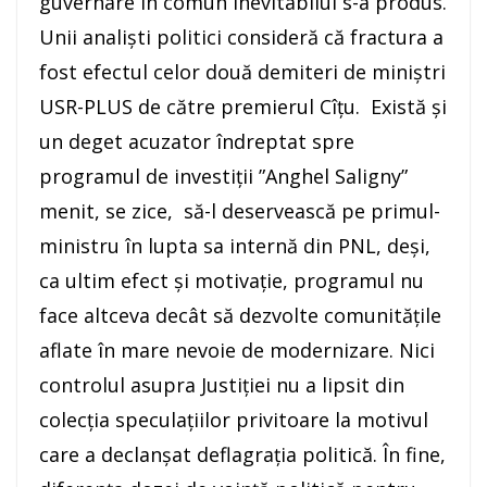
guvernare în comun inevitabilul s-a produs.
Unii analiști politici consideră că fractura a
fost efectul celor două demiteri de miniștri
USR-PLUS de către premierul Cîțu. Există și
un deget acuzator îndreptat spre
programul de investiții ”Anghel Saligny”
menit, se zice, să-l deservească pe primul-
ministru în lupta sa internă din PNL, deși,
ca ultim efect și motivație, programul nu
face altceva decât să dezvolte comunitățile
aflate în mare nevoie de modernizare. Nici
controlul asupra Justiției nu a lipsit din
colecția speculațiilor privitoare la motivul
care a declanșat deflagrația politică. În fine,