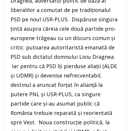
Dragnea, adversarul politic de bază al
liberalilor a comutat de pe tradiționalul
PSD pe noul USR-PLUS. Dispăruse singura
țintă asupra căreia cele două partide pro-
europene trăgeau cu un discurs comun și
critic: putoarea autoritaristă emanată de
PSD sub dictatul domnului Liviu Dragnea.
Iar pentru că PSD îți pierduse aliații (ALDE
și UDMR) și devenise nefrecventabil,
destinul a aruncat forțat în alianță la
putere PNL și USR-PLUS, ca singure
partide care și-au asumat public că
România trebuie reparată și reorientată
spre Vest. Noua construcție politică, la