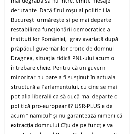
mai degrabă să nu intre, emite mesaje
derutante. Dacă firul roșu al politicii la
București urmărește și pe mai departe
restabilirea funcționării democratice a
instituțiilor României, grav avariată după
prăpădul guvernărilor croite de domnul
Dragnea, situația ridică PNL-ului acum o
întrebare cheie. Pentru că un guvern
minoritar nu pare a fi susținut în actuala
structură a Parlamentului, cu cine se mai
pot alia liberalii ca să ducă mai departe o
politică pro-europeană? USR-PLUS e de
acum ”inamicul” și nu garantează nimeni că
extracția domnului Cîțu de pe funcție va