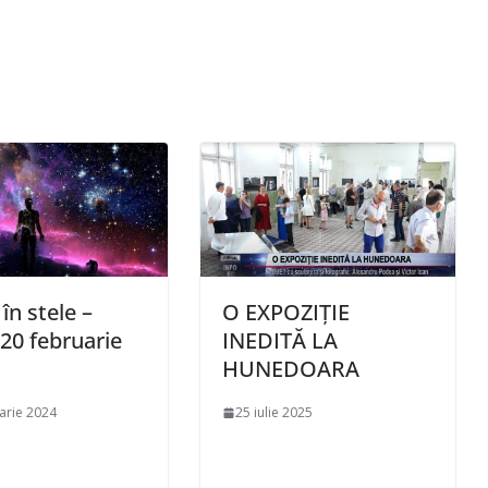
 în stele –
O EXPOZIȚIE
 20 februarie
INEDITĂ LA
HUNEDOARA
arie 2024
25 iulie 2025