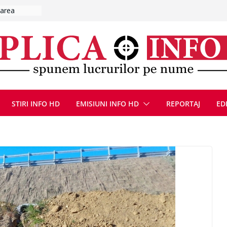
 sprijinirea
e au ajuns
rutier pe
UMNEZEU
 august
ie, reunite
pozionul
STIRI INFO HD
EMISIUNI INFO HD
REPORTAJ
ED
, la cea de-