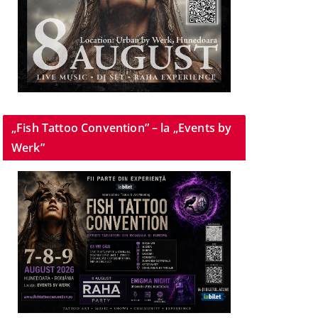
„Fish Tattoo Convention” – la „Events by
Werk”