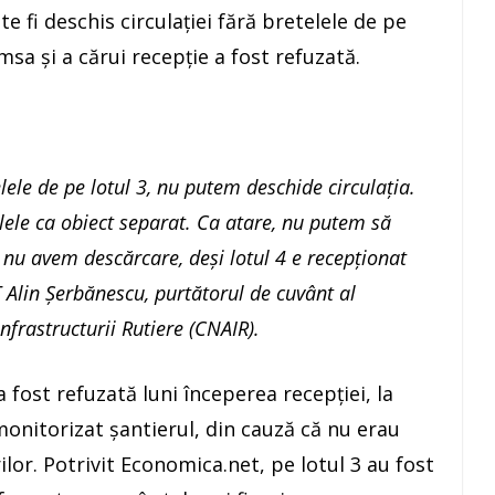
e fi deschis circulaţiei fără bretelele de pe
msa şi a cărui recepţie a fost refuzată.
elele de pe lotul 3, nu putem deschide circulaţia.
lele ca obiect separat. Ca atare, nu putem să
 nu avem descărcare, deși lotul 4 e recepționat
Alin Şerbănescu, purtătorul de cuvânt al
frastructurii Rutiere (CNAIR).
a fost refuzată luni începerea recepţiei, la
onitorizat șantierul, din cauză că nu erau
rilor. Potrivit Economica.net, pe lotul 3 au fost