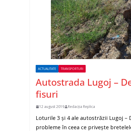
ACTUALITATE
TRANSPORTURI
Autostrada Lugoj – D
fisuri
12 august 2019
Redacția Replica
Loturile 3 și 4 ale autostrăzii Lugoj – 
probleme în ceea ce privește bretelele