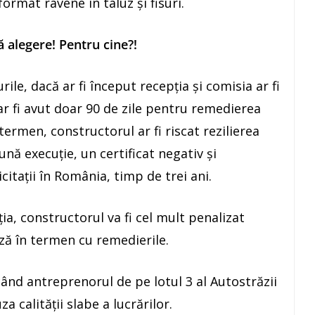
format ravene în taluz şi fisuri.
ă alegere! Pentru cine?!
le, dacă ar fi început recepția și comisia ar fi
ar fi avut doar 90 de zile pentru remedierea
 termen, constructorul ar fi riscat rezilierea
nă execuţie, un certificat negativ și
citații în România, timp de trei ani.
ția, constructorul va fi cel mult penalizat
ză în termen cu remedierile.
ând antreprenorul de pe lotul 3 al Autostrăzii
 calităţii slabe a lucrărilor.