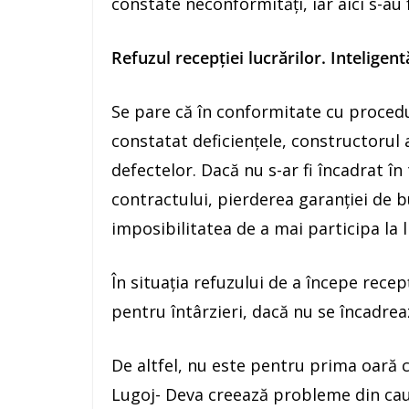
constate neconformități, iar aici s-au 
Refuzul recepției lucrărilor. Inteligent
Se pare că în conformitate cu proceduri
constatat deficiențele, constructorul 
defectelor. Dacă nu s-ar fi încadrat în
contractului, pierderea garanţiei de bu
imposibilitatea de a mai participa la li
În situația refuzului de a începe recep
pentru întârzieri, dacă nu se încadrea
De altfel, nu este pentru prima oară c
Lugoj- Deva creează probleme din cauza