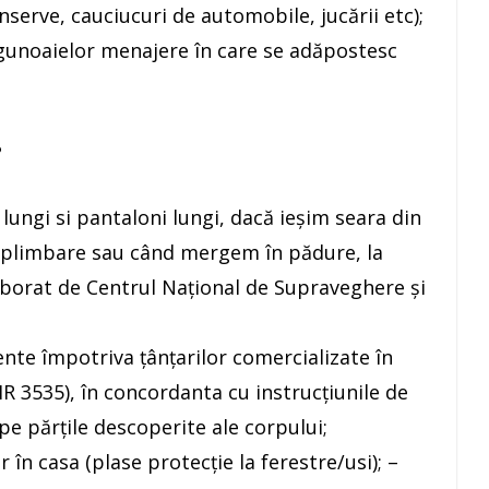
serve, cauciucuri de automobile, jucării etc);
unoaielor menajere în care se adăpostesc
?
ngi si pantaloni lungi, dacă ieșim seara din
la plimbare sau când mergem în pădure, la
aborat de Centrul Național de Supraveghere și
nte împotriva țânțarilor comercializate în
 IR 3535), în concordanta cu instrucțiunile de
pe părțile descoperite ale corpului;
în casa (plase protecție la ferestre/usi); –