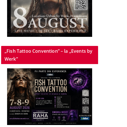
„Fish Tattoo Convention” – la „Events by
Werk”