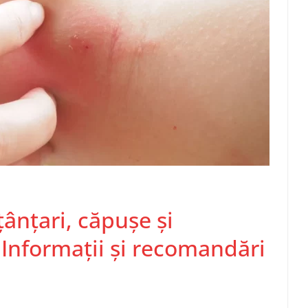
țânțari, căpușe și
Informații și recomandări