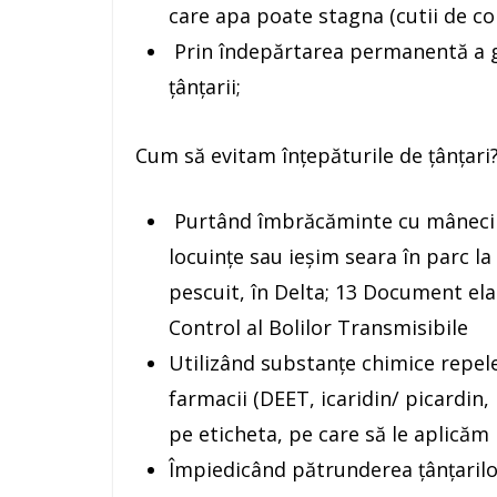
care apa poate stagna (cutii de con
Prin îndepărtarea permanentă a g
țânțarii;
Cum să evitam înțepăturile de țânțari
Purtând îmbrăcăminte cu mâneci lu
locuințe sau ieșim seara în parc 
pescuit, în Delta; 13 Document el
Control al Bolilor Transmisibile
Utilizând substanțe chimice repele
farmacii (DEET, icaridin/ picardin,
pe eticheta, pe care să le aplicăm 
Împiedicând pătrunderea țânțarilor 