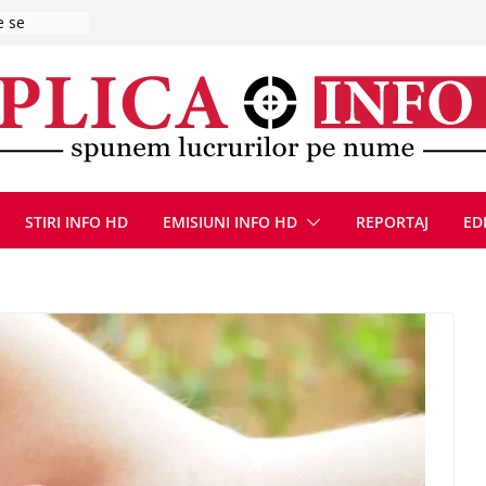
ă de
zat după ce
ugust 2026
at cu un
Bărbatul a
i/ Bărbat
negociere cu
nțat un
STIRI INFO HD
EMISIUNI INFO HD
REPORTAJ
ED
ațe
scopere Evul
rei
 luna