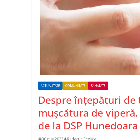
ACTUALITATE
COMUNITATE
SĂNĂTATE
Despre înțepături de 
mușcătura de viperă. 
de la DSP Hunedoara
30 mai 2023
Redacția Replica