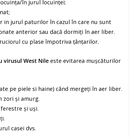
ocuința/în jurul locuinței;
nat;
 in jurul paturilor în cazul în care nu sunt
onate anterior sau dacă dormiți în aer liber.
uciorul cu plase împotriva țânțarilor.
 virusul West Nile
este evitarea mușcăturilor
ate pe piele si haine) când mergeți în aer liber.
n zori și amurg.
ferestre și uși.
ți.
urul casei dvs.