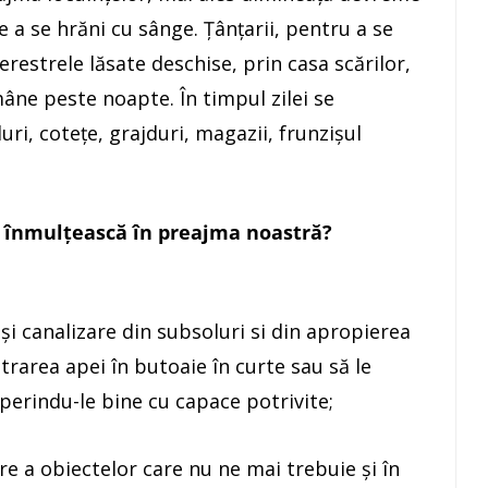
 a se hrăni cu sânge. Țânțarii, pentru a se
ferestrele lăsate deschise, prin casa scărilor,
mâne peste noapte. În timpul zilei se
ri, cotețe, grajduri, magazii, frunzișul
 înmulțească în preajma noastră?
 și canalizare din subsoluri si din apropierea
trarea apei în butoaie în curte sau să le
perindu-le bine cu capace potrivite;
re a obiectelor care nu ne mai trebuie și în