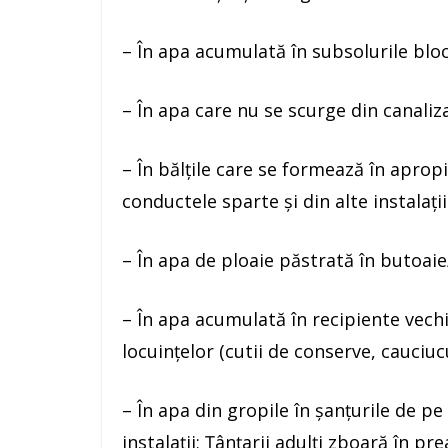
– În apa acumulată în subsolurile bloc
– În apa care nu se scurge din canaliz
– În bălțile care se formează în aprop
conductele sparte și din alte instalații
– În apa de ploaie păstrată în butoaie
– În apa acumulată în recipiente vech
locuințelor (cutii de conserve, cauciuc
– În apa din gropile în șanțurile de pe
instalații; Țânțarii adulți zboară în 