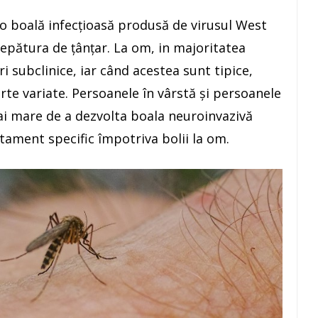
o boală infecțioasă produsă de virusul West
țepătura de țânțar. La om, in majoritatea
ri subclinice, iar când acestea sunt tipice,
oarte variate. Persoanele în vârstă și persoanele
i mare de a dezvolta boala neuroinvazivă
atament specific împotriva bolii la om.