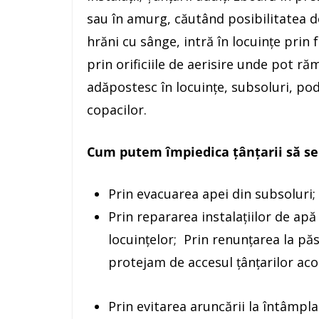
sau în amurg, căutând posibilitatea de
hrăni cu sânge, intră în locuințe prin 
prin orificiile de aerisire unde pot ră
adăpostesc în locuințe, subsoluri, podu
copacilor.
Cum putem împiedica țânțarii să se
Prin evacuarea apei din subsoluri;
Prin repararea instalațiilor de apă
locuințelor; Prin renunțarea la păs
protejam de accesul țânțarilor aco
Prin evitarea aruncării la întâmpla