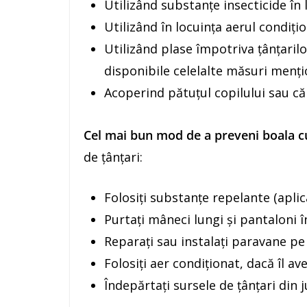
Utilizând substanțe insecticide în l
Utilizând în locuința aerul condițio
Utilizând plase împotriva țânțarilor
disponibile celelalte măsuri menți
Acoperind pătuțul copilului sau căr
Cel mai bun mod de a preveni boala cu
de țânțari:
Folosiți substanțe repelante (aplic
Purtați mâneci lungi și pantaloni î
Reparați sau instalați paravane pe 
Folosiți aer condiționat, dacă îl ave
Îndepărtați sursele de țânțari din j