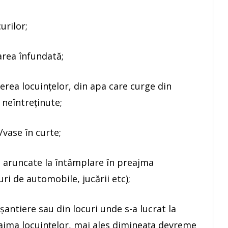
urilor;
area înfundată;
ierea locuințelor, din apa care curge din
 neîntreținute;
/vase în curte;
i aruncate la întâmplare în preajma
uri de automobile, jucării etc);
 șantiere sau din locuri unde s-a lucrat la
preajma locuințelor, mai ales dimineața devreme