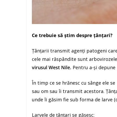
Ce trebuie să știm despre țânțari?
Țânțarii transmit agenți patogeni care
cele mai răspândite sunt arbovirozele,
virusul West Nile.
Pentru a-și depune 
În timp ce se hrănesc cu sânge ele se
sau om sau îi transmit acestora. Țânța
unde îi găsim fie sub forma de larve (
Larvele de țânțari se găsesc: