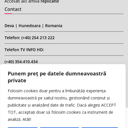
Accesati aici arhiva
replicahd
Contact
Deva | Hunedoara | Romania
Telefon: (+40) 254 213 222
Telefon TV INFO HD:
(+40) 354.410.434
Punem preț pe datele dumneavoastră
Email: infohd20@gmail.com
private
Website: www.replicahd.ro
Folosim cookies doar pentru a îmbunătăți experiența
dumneavoastră pe saitul nostru, gestionând conținut și
publicitate și analizând date de trafic. Dacă alegeți ACCEPT
TOT, acceptați doar să folosim cookies ca instrument de
analiză. Atât!
Copyright © REPLICA & INFO HD TV. Toate drepturile rezervate.