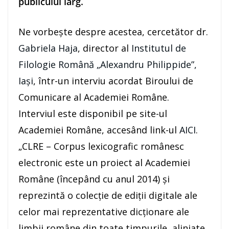
publicului larg.
Ne vorbește despre acestea, cercetător dr.
Gabriela Haja
, director al
Institutul de
Filologie Română „Alexandru Philippide”,
Iaşi
, într-un interviu acordat Biroului de
Comunicare al Academiei Române.
Interviul este disponibil pe site-ul
Academiei Române, accesând link-ul
AICI
.
„CLRE – Corpus lexicografic românesc
electronic este un proiect al Academiei
Române (începând cu anul 2014) și
reprezintă o colecție de ediții digitale ale
celor mai reprezentative dicționare ale
limbii române din toate timpurile, aliniate