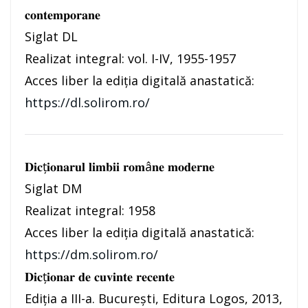
𝐜𝐨𝐧𝐭𝐞𝐦𝐩𝐨𝐫𝐚𝐧𝐞
Siglat DL
Realizat integral: vol. I-IV, 1955-1957
Acces liber la ediția digitală anastatică:
https://dl.solirom.ro/
𝐃𝐢𝐜ț𝐢𝐨𝐧𝐚𝐫𝐮𝐥 𝐥𝐢𝐦𝐛𝐢𝐢 𝐫𝐨𝐦â𝐧𝐞 𝐦𝐨𝐝𝐞𝐫𝐧𝐞
Siglat DM
Realizat integral: 1958
Acces liber la ediția digitală anastatică:
https://dm.solirom.ro/
𝐃𝐢𝐜ţ𝐢𝐨𝐧𝐚𝐫 𝐝𝐞 𝐜𝐮𝐯𝐢𝐧𝐭𝐞 𝐫𝐞𝐜𝐞𝐧𝐭𝐞
Ediţia a III-a. Bucureşti, Editura Logos, 2013,