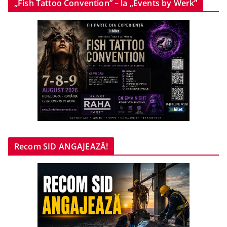
„Fish Tattoo Convention” – la „Events by Werk”
Recom SID ANGAJEAZĂ!