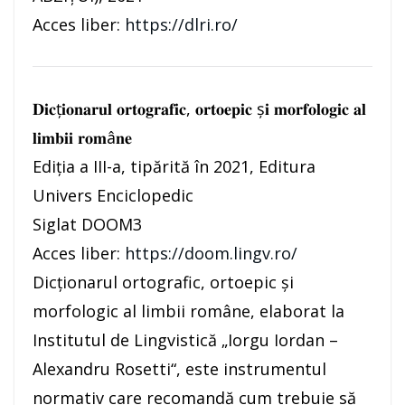
Acces liber:
https://dlri.ro/
𝐃𝐢𝐜ț𝐢𝐨𝐧𝐚𝐫𝐮𝐥 𝐨𝐫𝐭𝐨𝐠𝐫𝐚𝐟𝐢𝐜, 𝐨𝐫𝐭𝐨𝐞𝐩𝐢𝐜 ș𝐢 𝐦𝐨𝐫𝐟𝐨𝐥𝐨𝐠𝐢𝐜 𝐚𝐥
𝐥𝐢𝐦𝐛𝐢𝐢 𝐫𝐨𝐦â𝐧𝐞
Ediția a III-a, tipărită în 2021, Editura
Univers Enciclopedic
Siglat DOOM3
Acces liber:
https://doom.lingv.ro/
Dicționarul ortografic, ortoepic și
morfologic al limbii române, elaborat la
Institutul de Lingvistică „Iorgu Iordan –
Alexandru Rosetti“, este instrumentul
normativ care recomandă cum trebuie să