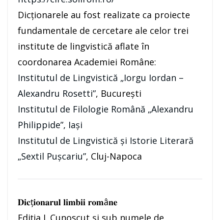
Dicționarele au fost realizate ca proiecte
fundamentale de cercetare ale celor trei
institute de lingvistică aflate în
coordonarea Academiei Române:
Institutul de Lingvistică „Iorgu Iordan –
Alexandru Rosetti”
, București
Institutul de Filologie Română „Alexandru
Philippide”, Iaşi
Institutul de Lingvistică și Istorie Literară
„Sextil Pușcariu”
, Cluj-Napoca
𝐃𝐢𝐜ț𝐢𝐨𝐧𝐚𝐫𝐮𝐥 𝐥𝐢𝐦𝐛𝐢𝐢 𝐫𝐨𝐦â𝐧𝐞
Ediția I. Cunoscut și sub numele de