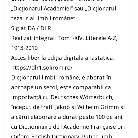
„Dicționarul Academiei“ sau „Dicționarul
tezaur al limbii române“
Siglat DA / DLR
Realizat integral: Tom I-XIV, Literele A-Z,
1913-2010
Acces liber la ediția digitală anastatică:
https://dlr1.solirom.ro/
Dicționarul limbii române, elaborat în
aproape un secol, este comparabil ca
importanță cu Deutsches Wörterbuch,
început de frații Jakob și Wilhelm Grimm și
a cărui elaborare a durat peste 100 de ani,
cu Dictionnaire de l’Académie Française ori
Oxford English Dictionary. Puține limbi