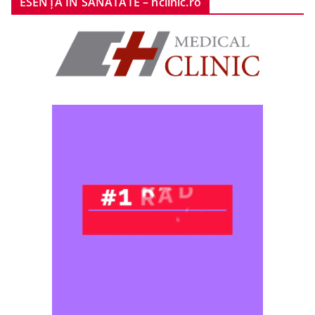
ESENȚA ÎN SĂNĂTATE – hclinic.ro