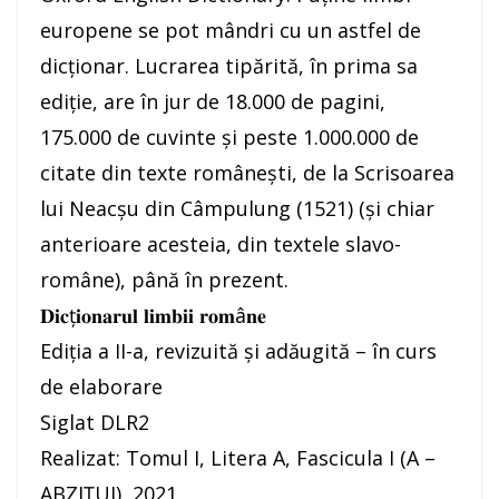
europene se pot mândri cu un astfel de
dicționar. Lucrarea tipărită, în prima sa
ediție, are în jur de 18.000 de pagini,
175.000 de cuvinte și peste 1.000.000 de
citate din texte românești, de la Scrisoarea
lui Neacșu din Câmpulung (1521) (și chiar
anterioare acesteia, din textele slavo-
române), până în prezent.
𝐃𝐢𝐜ț𝐢𝐨𝐧𝐚𝐫𝐮𝐥 𝐥𝐢𝐦𝐛𝐢𝐢 𝐫𝐨𝐦â𝐧𝐞
Ediția a II-a, revizuită și adăugită – în curs
de elaborare
Siglat DLR2
Realizat: Tomul I, Litera A, Fascicula I (A –
ABZIȚUI), 2021