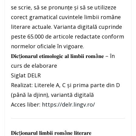
se scrie, să se pronunțe și să se utilizeze
corect gramatical cuvintele limbii române
literare actuale. Varianta digitală cuprinde
peste 65.000 de articole redactate conform
normelor oficiale în vigoare.
𝐃𝐢𝐜ț𝐢𝐨𝐧𝐚𝐫𝐮𝐥 𝐞𝐭𝐢𝐦𝐨𝐥𝐨𝐠𝐢𝐜 𝐚𝐥 𝐥𝐢𝐦𝐛𝐢𝐢 𝐫𝐨𝐦â𝐧𝐞 – în
curs de elaborare
Siglat DELR
Realizat: Literele A, C și prima parte din D
(până la djinn), variantă digitală
Acces liber:
https://delr.lingv.ro/
𝐃𝐢𝐜ț𝐢𝐨𝐧𝐚𝐫𝐮𝐥 𝐥𝐢𝐦𝐛𝐢𝐢 𝐫𝐨𝐦â𝐧𝐞 𝐥𝐢𝐭𝐞𝐫𝐚𝐫𝐞