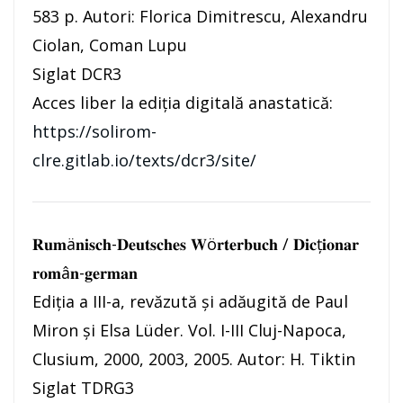
583 p. Autori: Florica Dimitrescu, Alexandru
Ciolan, Coman Lupu
Siglat DCR3
Acces liber la ediția digitală anastatică:
https://solirom-
clre.gitlab.io/texts/dcr3/site/
𝐑𝐮𝐦ä𝐧𝐢𝐬𝐜𝐡-𝐃𝐞𝐮𝐭𝐬𝐜𝐡𝐞𝐬 𝐖ö𝐫𝐭𝐞𝐫𝐛𝐮𝐜𝐡 / 𝐃𝐢𝐜ţ𝐢𝐨𝐧𝐚𝐫
𝐫𝐨𝐦â𝐧-𝐠𝐞𝐫𝐦𝐚𝐧
Ediția a III-a, revăzută și adăugită de Paul
Miron și Elsa Lüder. Vol. I-III Cluj-Napoca,
Clusium, 2000, 2003, 2005. Autor: H. Tiktin
Siglat TDRG3