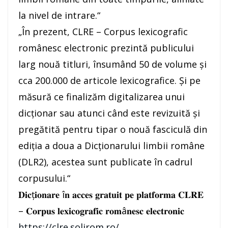
la nivel de intrare.“
„În prezent, CLRE – Corpus lexicografic
românesc electronic prezintă publicului
larg nouă titluri, însumând 50 de volume și
cca 200.000 de articole lexicografice. Și pe
măsură ce finalizăm digitalizarea unui
dicționar sau atunci când este revizuită și
pregătită pentru tipar o nouă fasciculă din
ediția a doua a Dicționarului limbii române
(DLR2), acestea sunt publicate în cadrul
corpusului.“
𝐃𝐢𝐜ț𝐢𝐨𝐧𝐚𝐫𝐞 î𝐧 𝐚𝐜𝐜𝐞𝐬 𝐠𝐫𝐚𝐭𝐮𝐢𝐭 𝐩𝐞 𝐩𝐥𝐚𝐭𝐟𝐨𝐫𝐦𝐚 𝐂𝐋𝐑𝐄
– 𝐂𝐨𝐫𝐩𝐮𝐬 𝐥𝐞𝐱𝐢𝐜𝐨𝐠𝐫𝐚𝐟𝐢𝐜 𝐫𝐨𝐦â𝐧𝐞𝐬𝐜 𝐞𝐥𝐞𝐜𝐭𝐫𝐨𝐧𝐢𝐜
https://clre.solirom.ro/