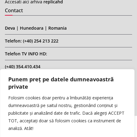
Accesati aici arhiva
replicahd
Contact
Deva | Hunedoara | Romania
Telefon: (+40) 254 213 222
Telefon TV INFO HD:
(+40) 354.410.434
Punem preț pe datele dumneavoastră
Email: infohd20@gmail.com
private
Website: www.replicahd.ro
Folosim cookies doar pentru a îmbunătăți experiența
dumneavoastră pe saitul nostru, gestionând conținut și
publicitate și analizând date de trafic. Dacă alegeți ACCEPT
TOT, acceptați doar să folosim cookies ca instrument de
analiză. Atât!
Copyright © REPLICA & INFO HD TV. Toate drepturile rezervate.