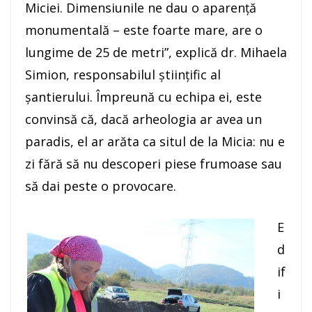
Miciei. Dimensiunile ne dau o aparenţă
monumentală – este foarte mare, are o
lungime de 25 de metri”, explică dr. Mihaela
Simion, responsabilul ştiinţific al
şantierului. Împreună cu echipa ei, este
convinsă că, dacă arheologia ar avea un
paradis, el ar arăta ca situl de la Micia: nu e
zi fără să nu descoperi piese frumoase sau
să dai peste o provocare.
E
d
if
i