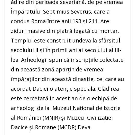
ădire din perioada severiană, de pe vremea
Împăratului Septimius Severus, care a
condus Roma între anii 193 şi 211. Are
ziduri masive din piatră legată cu mortar.
Templul este construit undeva la sfârşitul
secolului II şi în primii ani ai secolului al III-
lea. Arheologii spun că inscripţiile colectate
din această zonă aparţin de vremea
împăraţilor din această dinastie, cei care au
acordat Daciei o atenţie specială. Clădirea
este cercetată în acest an de o echipă de
arheologi de la Muzeul Naţional de Istorie
al României (MNIR) şi Muzeul Civilizaţiei
Dacice şi Romane (MCDR) Deva.