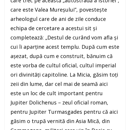
care trec pe această „autostradă a istoriei”,
care este Valea Mureşului”, povesteşte
arheologul care de ani de zile conduce
echipa de cercetare a acestui sit şi
completează: „Destul de curând vom afla şi
cui îi aparţine acest templu. După cum este
aşezat, după cum e construit, bănuim că
este vorba de cultul oficial, cultul imperial
ori divinităţi capitoline. La Micia, găsim toţi
zeii din lume, dar cel mai de seamă aici
este un loc de cult important pentru
Jupiter Dolichenus – zeul oficial roman,
pentru Jupiter Turmasgades pentru că aici
găsim o trupă vernită din Asia Mică, din