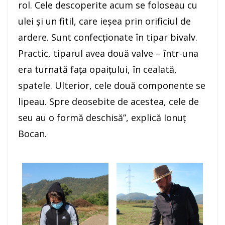
rol. Cele descoperite acum se foloseau cu
ulei şi un fitil, care ieşea prin orificiul de
ardere. Sunt confecţionate în tipar bivalv.
Practic, tiparul avea două valve – într-una
era turnată faţa opaiţului, în cealată,
spatele. Ulterior, cele două componente se
lipeau. Spre deosebite de acestea, cele de
seu au o formă deschisă”, explică Ionuţ
Bocan.