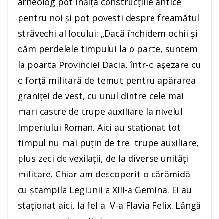
arheolog pot înălţa construcţiile antice
pentru noi şi pot povesti despre freamătul
străvechi al locului: „Dacă închidem ochii şi
dăm perdelele timpului la o parte, suntem
la poarta Provinciei Dacia, într-o aşezare cu
o forţă militară de temut pentru apărarea
graniţei de vest, cu unul dintre cele mai
mari castre de trupe auxiliare la nivelul
Imperiului Roman. Aici au staţionat tot
timpul nu mai puţin de trei trupe auxiliare,
plus zeci de vexilaţii, de la diverse unităţi
militare. Chiar am descoperit o cărămidă
cu ştampila Legiunii a XIII-a Gemina. Ei au
staţionat aici, la fel a IV-a Flavia Felix. Lângă