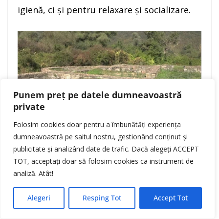
igienă, ci şi pentru relaxare şi socializare.
Punem preț pe datele dumneavoastră
private
Folosim cookies doar pentru a îmbunătăți experiența
dumneavoastră pe saitul nostru, gestionând conținut și
publicitate și analizând date de trafic. Dacă alegeți ACCEPT
Micia are extrem de multe poveşti. Unele
TOT, acceptați doar să folosim cookies ca instrument de
tragice, unele interesante, chiar şi
analiză. Atât!
romantice, povesteşte Mihaela Simion:
Alegeri
Resping Tot
Accept Tot
„Puţini ştiu, de exemplu, că, de la Micia,