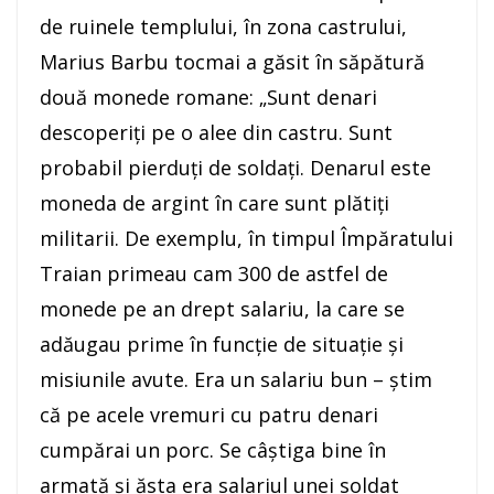
de ruinele templului, în zona castrului,
Marius Barbu tocmai a găsit în săpătură
două monede romane: „Sunt denari
descoperiţi pe o alee din castru. Sunt
probabil pierduţi de soldaţi. Denarul este
moneda de argint în care sunt plătiţi
militarii. De exemplu, în timpul Împăratului
Traian primeau cam 300 de astfel de
monede pe an drept salariu, la care se
adăugau prime în funcţie de situaţie şi
misiunile avute. Era un salariu bun – ştim
că pe acele vremuri cu patru denari
cumpărai un porc. Se câştiga bine în
armată şi ăsta era salariul unei soldat