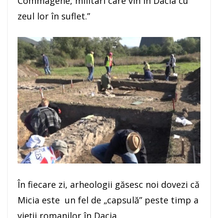
Commagene, militari care vin în Dacia cu
zeul lor în suflet.”
În fiecare zi, arheologii găsesc noi dovezi că
Micia este un fel de „capsulă” peste timp a
vieţii romanilor în Dacia.