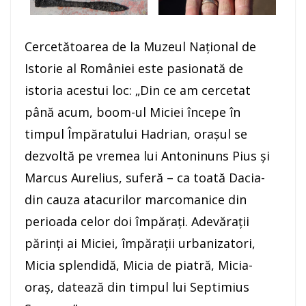
Cercetătoarea de la Muzeul Naţional de
Istorie al României este pasionată de
istoria acestui loc: „Din ce am cercetat
până acum, boom-ul Miciei începe în
timpul Împăratului Hadrian, oraşul se
dezvoltă pe vremea lui Antoninuns Pius şi
Marcus Aurelius, suferă – ca toată Dacia-
din cauza atacurilor marcomanice din
perioada celor doi împăraţi. Adevăraţii
părinţi ai Miciei, împăraţii urbanizatori,
Micia splendidă, Micia de piatră, Micia-
oraş, datează din timpul lui Septimius