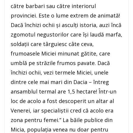
către barbari sau către interiorul
provinciei. Este o lume extrem de animată!
Dacă închizi ochii şi asculţi istoria, auzi încă
zgomotul negustorilor care îşi laudă marfa,
soldaţii care târguiesc câte ceva,
frumoasele Miciei minunat gătite, care
umblă pe străzile frumos pavate. Dacă
închizi ochii, vezi termele Miciei, unele
dintre cele mai mari din Dacia – întreg
ansamblul termal are 1,5 hectare! Într-un
loc de acolo a fost descoperit un altar al
Venerei, iar specialiştii cred că acolo era
zona pentru femei.” La băile publice din
Micia, po­pulaţia venea nu doar pentru