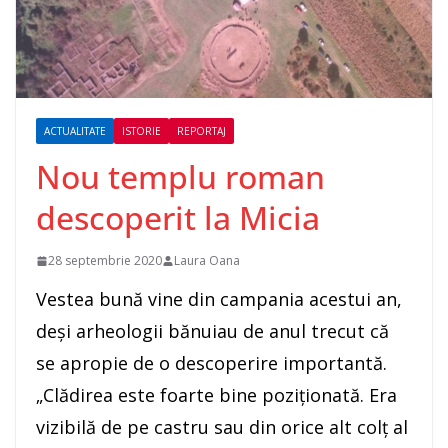
ACTUALITATE
ISTORIE
REPORTAJ
Nou templu roman
descoperit la Micia
28 septembrie 2020
Laura Oana
Vestea bună vine din campania acestui an,
deşi arheologii bănuiau de anul trecut că
se apropie de o descoperire importantă.
„Clădirea este foarte bine poziţionată. Era
vizibilă de pe castru sau din orice alt colţ al