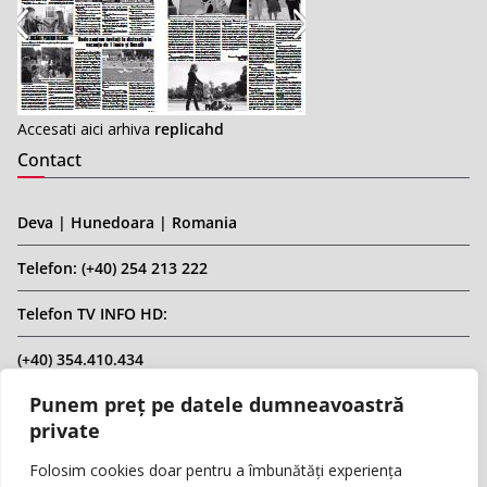
Accesati aici arhiva
replicahd
Contact
Deva | Hunedoara | Romania
Telefon: (+40) 254 213 222
Telefon TV INFO HD:
(+40) 354.410.434
Punem preț pe datele dumneavoastră
Email: infohd20@gmail.com
private
Website: www.replicahd.ro
Folosim cookies doar pentru a îmbunătăți experiența