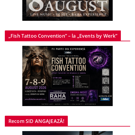
„Fish Tattoo Convention” – la „Events by Werk”
Recom SID ANGAJEAZĂ!