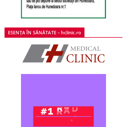
ESENȚA ÎN SĂNĂTATE – hclinic.ro