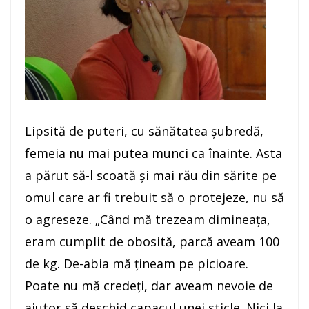
Lipsită de puteri, cu sănătatea şubredă,
femeia nu mai putea munci ca înainte. Asta
a părut să-l scoată şi mai rău din sărite pe
omul care ar fi trebuit să o protejeze, nu să
o agreseze. „Când mă trezeam dimineaţa,
eram cumplit de obosită, parcă aveam 100
de kg. De-abia mă ţineam pe picioare.
Poate nu mă credeţi, dar aveam nevoie de
ajutor să deschid capacul unei sticle. Nici la