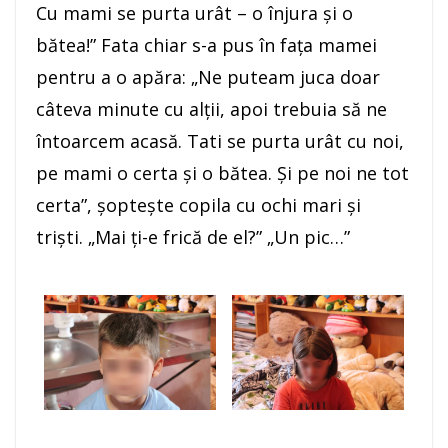
Cu mami se purta urât – o înjura şi o
bătea!” Fata chiar s-a pus în faţa mamei
pentru a o apăra: „Ne puteam juca doar
câteva minute cu alţii, apoi trebuia să ne
întoarcem acasă. Tati se purta urât cu noi,
pe mami o certa şi o bătea. Şi pe noi ne tot
certa”, şopteşte copila cu ochi mari şi
trişti. „Mai ţi-e frică de el?” „Un pic…”