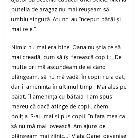
butelia de aragaz nu mai reuşeam să
umblu singură. Atunci au început bătăi şi
mai rele.”
Nimic nu mai era bine. Oana nu ştia ce să
mai creadă, cum să îşi ferească copiii: „De
multe ori mă ascundeam de ei când
plângeam, să nu mă vadă. În copii nu a dat,
dar îi ameninţa în ultimul timp. Mai ales pe
băiat, îl ameninţa cu bătaia. I-am spus
mereu că dacă atinge de copii, chem
poliţia. S-au mai şi pus copiii în faţa mea ca
să nu mă mai lovească. Am ajuns de
plângeam mai zilnic…” Viaţa Oanei devenise