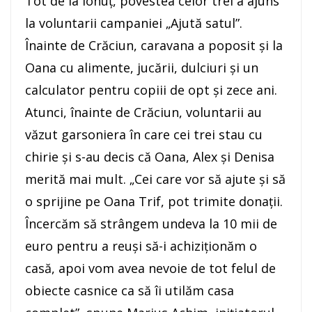
Tot de la Ionuţ, povestea celor trei a ajuns
la voluntarii campaniei „Ajută satul”.
Înainte de Crăciun, caravana a poposit şi la
Oana cu alimente, jucării, dulciuri şi un
calculator pentru copiii de opt şi zece ani.
Atunci, înainte de Crăciun, voluntarii au
văzut garsoniera în care cei trei stau cu
chirie şi s-au decis că Oana, Alex şi Denisa
merită mai mult. „Cei care vor să ajute şi să
o sprijine pe Oana Trif, pot trimite donaţii.
Încercăm să strângem undeva la 10 mii de
euro pentru a reuşi să-i achiziţionăm o
casă, apoi vom avea nevoie de tot felul de
obiecte casnice ca să îi utilăm casa