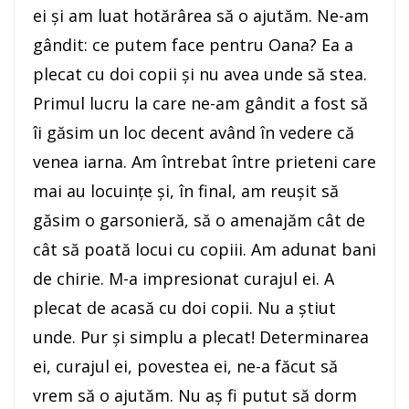
ei şi am luat hotărârea să o ajutăm. Ne-am
gândit: ce putem face pentru Oana? Ea a
plecat cu doi copii şi nu avea unde să stea.
Primul lucru la care ne-am gândit a fost să
îi găsim un loc decent având în vedere că
venea iarna. Am întrebat între prieteni care
mai au locuinţe şi, în final, am reuşit să
găsim o garsonieră, să o amenajăm cât de
cât să poată locui cu copiii. Am adunat bani
de chirie. M-a impresionat curajul ei. A
plecat de acasă cu doi copii. Nu a ştiut
unde. Pur şi simplu a plecat! Determinarea
ei, curajul ei, povestea ei, ne-a făcut să
vrem să o ajutăm. Nu aş fi putut să dorm