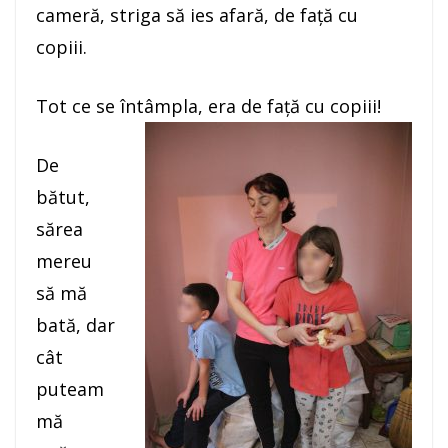
cameră, striga să ies afară, de faţă cu
copiii.
Tot ce se întâmpla, era de faţă cu copiii!
De
bătut,
sărea
mereu
să mă
bată, dar
cât
puteam
mă