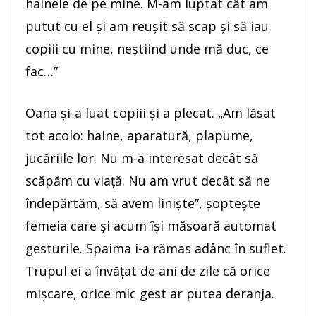
hainele de pe mine. M-am luptat cât am
putut cu el şi am reuşit să scap şi să iau
copiii cu mine, neştiind unde mă duc, ce
fac…”
Oana şi-a luat copiii şi a plecat. „Am lăsat
tot acolo: haine, aparatură, plapume,
jucăriile lor. Nu m-a interesat decât să
scăpăm cu viaţă. Nu am vrut decât să ne
îndepărtăm, să avem linişte”, şopteşte
femeia care şi acum îşi măsoară automat
gesturile. Spaima i-a rămas adânc în suflet.
Trupul ei a învăţat de ani de zile că orice
mişcare, orice mic gest ar putea deranja.