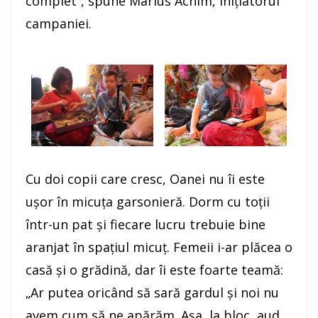
complet”, spune Marius Achim, iniţiatorul
campaniei.
Cu doi copii care cresc, Oanei nu îi este
uşor în micuţa garsonieră. Dorm cu toţii
într-un pat şi fiecare lucru trebuie bine
aranjat în spaţiul micuţ. Femeii i-ar plăcea o
casă şi o grădină, dar îi este foarte teamă:
„Ar putea oricând să sară gardul şi noi nu
avem cum să ne apărăm. Aşa, la bloc, aud