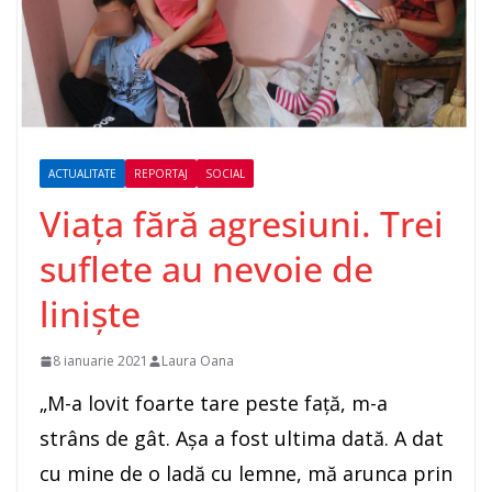
ACTUALITATE
REPORTAJ
SOCIAL
Viața fără agresiuni. Trei
suflete au nevoie de
liniște
8 ianuarie 2021
Laura Oana
„M-a lovit foarte tare peste faţă, m-a
strâns de gât. Aşa a fost ultima dată. A dat
cu mine de o ladă cu lemne, mă arunca prin