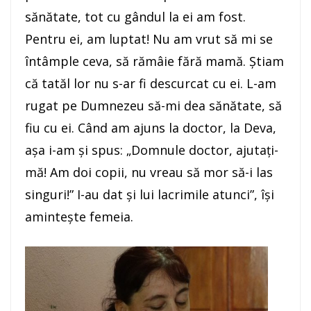
sănătate, tot cu gândul la ei am fost.
Pentru ei, am luptat! Nu am vrut să mi se
întâmple ceva, să rămâie fără mamă. Ştiam
că tatăl lor nu s-ar fi descurcat cu ei. L-am
rugat pe Dumnezeu să-mi dea sănătate, să
fiu cu ei. Când am ajuns la doctor, la Deva,
aşa i-am şi spus: „Domnule doctor, ajutaţi-
mă! Am doi copii, nu vreau să mor să-i las
singuri!” I-au dat şi lui lacrimile atunci”, îşi
aminteşte femeia.