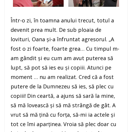
Într-o zi, în toamna anului trecut, totul a
devenit prea mult. De sub ploaia de
lovituri, Oana şi-a înfruntat agresorul. „A
fost o zi foarte, foarte grea… Cu timpul m-
am gândit şi eu cum am avut puterea să
lupt, să pot să ies eu şi copiii. Atunci pe
moment … nu am realizat. Cred că a fost
putere de la Dumnezeu să ies, să plec cu
copiii! Din ceartă, a ajuns să sară la mine,
să mă lovească şi să mă strângă de gât. A
vrut să mă ţină cu forţa, să-mi ia actele şi
tot ce îmi aparţinea. Vroia să plec doar cu