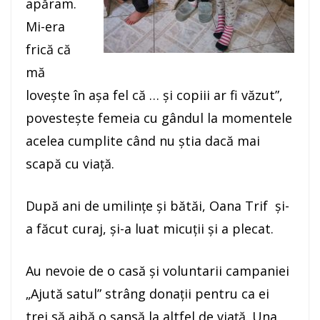
apăram.
Mi-era
frică că
mă
loveşte în aşa fel că … şi copiii ar fi văzut”,
povesteşte femeia cu gândul la momentele
acelea cumplite când nu ştia dacă mai
scapă cu viaţă.
După ani de umilinţe şi bătăi, Oana Trif şi-
a făcut curaj, şi-a luat micuţii şi a plecat.
Au nevoie de o casă şi voluntarii campaniei
„Ajută satul” strâng donaţii pentru ca ei
trei să aibă o şansă la altfel de viaţă. Una