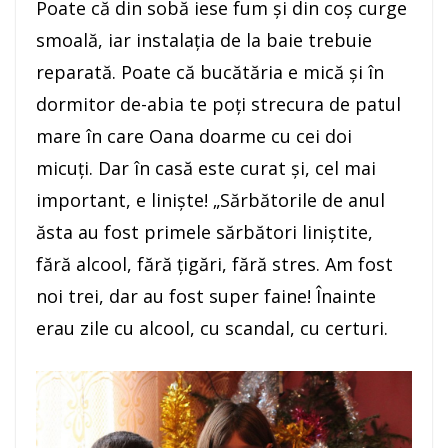
Poate că din sobă iese fum şi din coş curge
smoală, iar instalaţia de la baie trebuie
reparată. Poate că bucătăria e mică şi în
dormitor de-abia te poţi strecura de patul
mare în care Oana doarme cu cei doi
micuţi. Dar în casă este curat şi, cel mai
important, e linişte! „Sărbătorile de anul
ăsta au fost primele sărbători liniştite,
fără alcool, fără ţigări, fără stres. Am fost
noi trei, dar au fost super faine! Înainte
erau zile cu alcool, cu scandal, cu certuri.